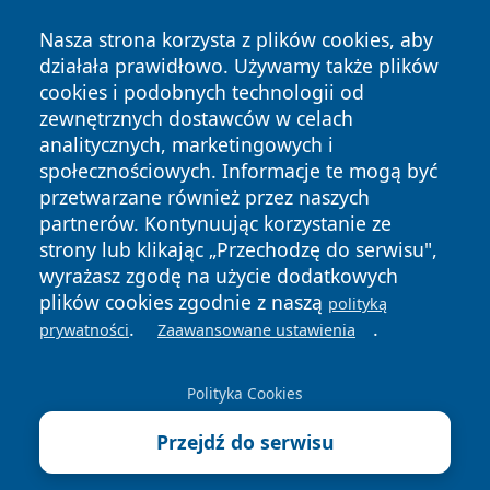
Nasza strona korzysta z plików cookies, aby
działała prawidłowo. Używamy także plików
cookies i podobnych technologii od
zewnętrznych dostawców w celach
Copyright © 2026 zawiercieonline.pl Wszystkie prawa
analitycznych, marketingowych i
zastrzeżone.
społecznościowych. Informacje te mogą być
przetwarzane również przez naszych
partnerów. Kontynuując korzystanie ze
Polityka
Polityka
News
Autorzy
strony lub klikając „Przechodzę do serwisu",
Prywatności
Cookies
wyrażasz zgodę na użycie dodatkowych
plików cookies zgodnie z naszą
polityką
.
.
prywatności
Zaawansowane ustawienia
Polityka Cookies
Przejdź do serwisu