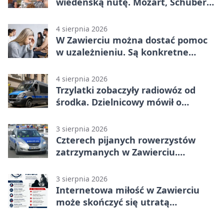
wiedeńską nutę. Mozart, Schubert i
Strauss w programie
4 sierpnia 2026
W Zawierciu można dostać pomoc
w uzależnieniu. Są konkretne
adresy i dyżury
4 sierpnia 2026
Trzylatki zobaczyły radiowóz od
środka. Dzielnicowy mówił o
wakacjach
3 sierpnia 2026
Czterech pijanych rowerzystów
zatrzymanych w Zawierciu.
Rekordzista miał prawie 2,5 promila
3 sierpnia 2026
Internetowa miłość w Zawierciu
może skończyć się utratą
oszczędności