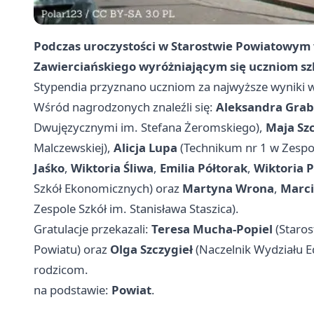
Podczas uroczystości w Starostwie Powiatowym 
Zawierciańskiego wyróżniającym się uczniom s
Stypendia przyznano uczniom za najwyższe wyniki w 
Wśród nagrodzonych znaleźli się:
Aleksandra Gra
Dwujęzycznymi im. Stefana Żeromskiego),
Maja Szc
Malczewskiej),
Alicja Lupa
(Technikum nr 1 w Zespo
Jaśko
,
Wiktoria Śliwa
,
Emilia Półtorak
,
Wiktoria 
Szkół Ekonomicznych) oraz
Martyna Wrona
,
Marci
Zespole Szkół im. Stanisława Staszica).
Gratulacje przekazali:
Teresa Mucha‑Popiel
(Staros
Powiatu) oraz
Olga Szczygieł
(Naczelnik Wydziału Ed
rodzicom.
na podstawie:
Powiat
.