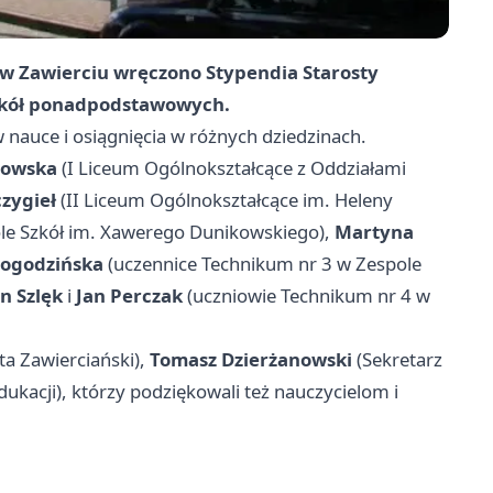
w Zawierciu wręczono Stypendia Starosty
zkół ponadpodstawowych.
nauce i osiągnięcia w różnych dziedzinach.
bowska
(I Liceum Ogólnokształcące z Oddziałami
zygieł
(II Liceum Ogólnokształcące im. Heleny
le Szkół im. Xawerego Dunikowskiego),
Martyna
Pogodzińska
(uczennice Technikum nr 3 w Zespole
n Szlęk
i
Jan Perczak
(uczniowie Technikum nr 4 w
ta Zawierciański),
Tomasz Dzierżanowski
(Sekretarz
ukacji), którzy podziękowali też nauczycielom i