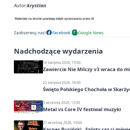
Autor:
krystian
Zaobserwuj nas!
Facebook
Google News
Nadchodzące wydarzenia
16 sierpnia 2026, 15:00
Zawiercie Nie Milczy v3 wraca do m
22 sierpnia 2026, 16:00
Święto Polskiego Chochoła w Skarż
5 września 2026, 13:30
Metal vs Core IV festiwal muzyki
21 września 2026, 19:00
Kacper Ruciński „Szósty raz ci mów