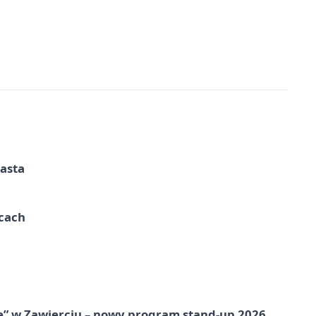
iasta
ycach
ię” w Zawierciu – nowy program stand-up 2026