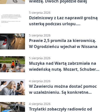
wiedzę. Dwóch pojedzie dalej
5 sierpnia 2026
Dzielnicowy z Łaz naprawił groźną
usterkę podczas urlopu.
Mieszkańcy podziękowali
5 sierpnia 2026
Prawie 2,5 promila za kierownicą.
W Ogrodzieńcu wjechał w Nissana
5 sierpnia 2026
Muzyka nad Wartą zabrzmiała na
wiedeńską nutę. Mozart, Schubert i
Strauss w programie
4 sierpnia 2026
W Zawierciu można dostać pomoc
w uzależnieniu. Są konkretne
adresy i dyżury
4 sierpnia 2026
Trzylatki zobaczyły radiowóz od