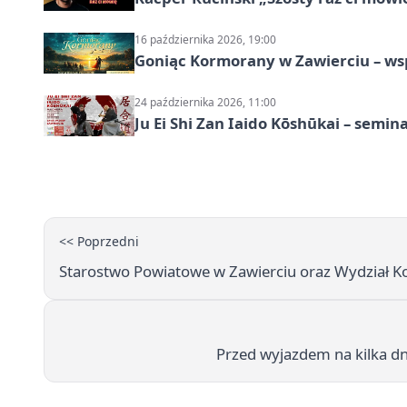
16 października 2026, 19:00
Goniąc Kormorany w Zawierciu – wsp
24 października 2026, 11:00
Ju Ei Shi Zan Iaido Kōshūkai – semin
<< Poprzedni
Starostwo Powiatowe w Zawierciu oraz Wydział Ko
Przed wyjazdem na kilka dn