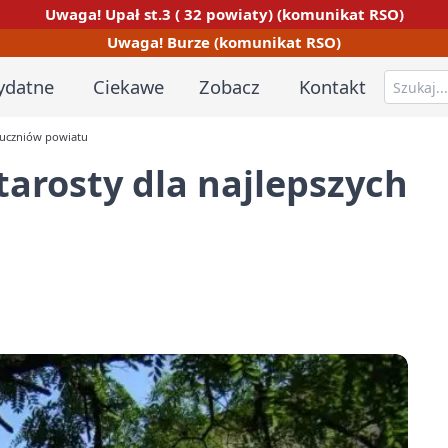
Uwaga! Upał st.3 ( 32 powiaty) (komunikat RSO)
Uwaga! Burze (komunikat RSO)
ydatne
Ciekawe
Zobacz
Kontakt
 uczniów powiatu
arosty dla najlepszych