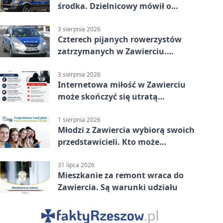
środka. Dzielnicowy mówił o
wakacjach
3 sierpnia 2026
Czterech pijanych rowerzystów
zatrzymanych w Zawierciu.
Rekordzista miał prawie 2,5
promila
3 sierpnia 2026
Internetowa miłość w Zawierciu
może skończyć się utratą
oszczędności
1 sierpnia 2026
Młodzi z Zawiercia wybiorą swoich
przedstawicieli. Kto może
kandydować?
31 lipca 2026
Mieszkanie za remont wraca do
Zawiercia. Są warunki udziału