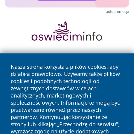
autopromocja
Nasza strona korzysta z plików cookies, aby
działała prawidłowo. Używamy także plików
cookies i podobnych technologii od
zewnętrznych dostawców w celach
Copyright © 2026 zawiercieonline.pl Wszystkie prawa
analitycznych, marketingowych i
zastrzeżone.
społecznościowych. Informacje te mogą być
przetwarzane również przez naszych
partnerów. Kontynuując korzystanie ze
Polityka
Polityka
News
Autorzy
strony lub klikając „Przechodzę do serwisu",
Prywatności
Cookies
wyrażasz zgodę na użycie dodatkowych