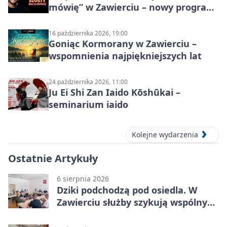
mówię” w Zawierciu – nowy program
stand-up 2026
16 października 2026, 19:00
Goniąc Kormorany w Zawierciu –
wspomnienia najpiękniejszych lat
24 października 2026, 11:00
Ju Ei Shi Zan Iaido Kōshūkai –
seminarium iaido
Kolejne wydarzenia
Ostatnie Artykuły
6 sierpnia 2026
Dziki podchodzą pod osiedla. W
Zawierciu służby szykują wspólny
plan