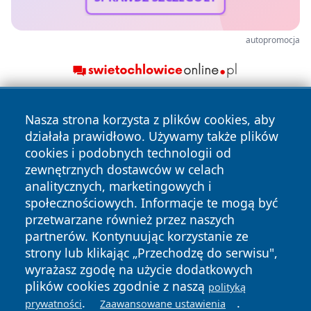
autopromocja
Nasza strona korzysta z plików cookies, aby
działała prawidłowo. Używamy także plików
cookies i podobnych technologii od
zewnętrznych dostawców w celach
analitycznych, marketingowych i
Copyright © 2026 zawiercieonline.pl Wszystkie prawa
społecznościowych. Informacje te mogą być
zastrzeżone.
przetwarzane również przez naszych
partnerów. Kontynuując korzystanie ze
strony lub klikając „Przechodzę do serwisu",
Polityka
Polityka
News
Autorzy
wyrażasz zgodę na użycie dodatkowych
Prywatności
Cookies
plików cookies zgodnie z naszą
polityką
.
.
prywatności
Zaawansowane ustawienia