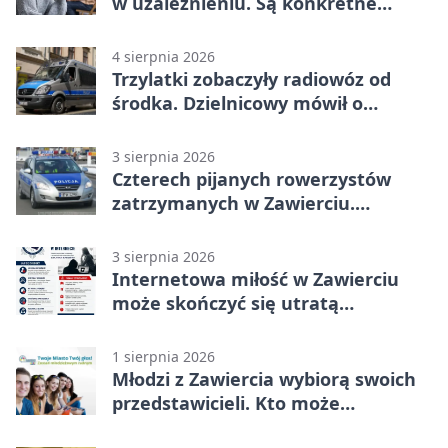
w uzależnieniu. Są konkretne
adresy i dyżury
4 sierpnia 2026
Trzylatki zobaczyły radiowóz od
środka. Dzielnicowy mówił o
wakacjach
3 sierpnia 2026
Czterech pijanych rowerzystów
zatrzymanych w Zawierciu.
Rekordzista miał prawie 2,5 promila
3 sierpnia 2026
Internetowa miłość w Zawierciu
może skończyć się utratą
oszczędności
1 sierpnia 2026
Młodzi z Zawiercia wybiorą swoich
przedstawicieli. Kto może
kandydować?