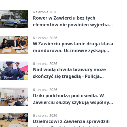
6 sierpnia 2026
Rower w Zawierciu bez tych
elementów nie powinien wyjechać
na drogę
6 sierpnia 2026
W Zawierciu powstanie druga klasa
mundurowa. Uczniowie zyskają
przewagę
6 sierpnia 2026
Nad wodą chwila brawury może
skończyć się tragedią - Policja
przypomina zasady
6 sierpnia 2026
Dziki podchodzą pod osiedla. W
Zawierciu służby szykują wspólny
plan
6 sierpnia 2026
Dzielnicowi z Zawiercia sprawdzili