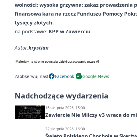
wolności; wysoka grzywna; zakaz prowadzenia po
finansowa kara na rzecz Funduszu Pomocy Pokrz
tysięcy złotych.
na podstawie:
KPP w Zawierciu
.
Autor:
krystian
Zaobserwuj nas!
Facebook
Google News
Nadchodzące wydarzenia
16 sierpnia 2026, 15:00
Zawiercie Nie Milczy v3 wraca do m
22 sierpnia 2026, 16:00
Święto Polskiego Chochoła w Skarż