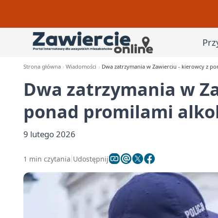
Prz
Strona główna
Wiadomości
Dwa zatrzymania w Zawierciu - kierowcy z p
Dwa zatrzymania w Zaw
ponad promilami alko
9 lutego 2026
1 min czytania
Udostępnij