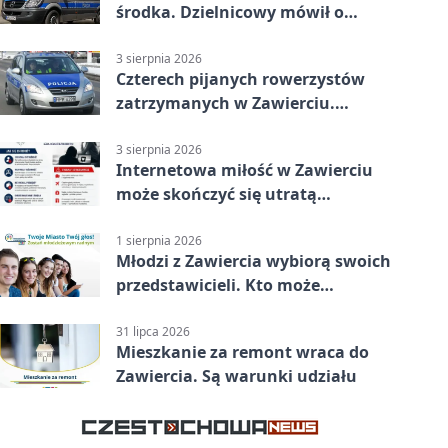
środka. Dzielnicowy mówił o
wakacjach
3 sierpnia 2026
Czterech pijanych rowerzystów
zatrzymanych w Zawierciu.
Rekordzista miał prawie 2,5
promila
3 sierpnia 2026
Internetowa miłość w Zawierciu
może skończyć się utratą
oszczędności
1 sierpnia 2026
Młodzi z Zawiercia wybiorą swoich
przedstawicieli. Kto może
kandydować?
31 lipca 2026
Mieszkanie za remont wraca do
Zawiercia. Są warunki udziału