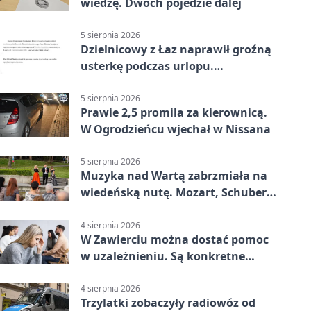
wiedzę. Dwóch pojedzie dalej
5 sierpnia 2026
Dzielnicowy z Łaz naprawił groźną
usterkę podczas urlopu.
Mieszkańcy podziękowali
5 sierpnia 2026
Prawie 2,5 promila za kierownicą.
W Ogrodzieńcu wjechał w Nissana
5 sierpnia 2026
Muzyka nad Wartą zabrzmiała na
wiedeńską nutę. Mozart, Schubert i
Strauss w programie
4 sierpnia 2026
W Zawierciu można dostać pomoc
w uzależnieniu. Są konkretne
adresy i dyżury
4 sierpnia 2026
Trzylatki zobaczyły radiowóz od