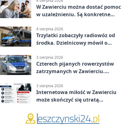
4 sierpnia 2026
W Zawierciu można dostać pomoc
w uzależnieniu. Są konkretne
adresy i dyżury
4 sierpnia 2026
Trzylatki zobaczyły radiowóz od
środka. Dzielnicowy mówił o
wakacjach
3 sierpnia 2026
Czterech pijanych rowerzystów
zatrzymanych w Zawierciu.
Rekordzista miał prawie 2,5
promila
3 sierpnia 2026
Internetowa miłość w Zawierciu
może skończyć się utratą
oszczędności