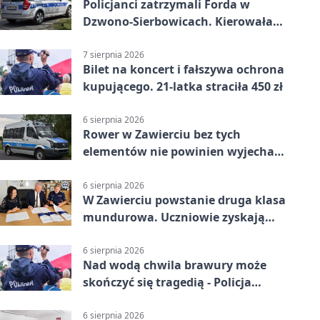
Policjanci zatrzymali Forda w
Dzwono-Sierbowicach. Kierowała
po alkoholu
7 sierpnia 2026
Bilet na koncert i fałszywa ochrona
kupującego. 21-latka straciła 450 zł
6 sierpnia 2026
Rower w Zawierciu bez tych
elementów nie powinien wyjechać
na drogę
6 sierpnia 2026
W Zawierciu powstanie druga klasa
mundurowa. Uczniowie zyskają
przewagę
6 sierpnia 2026
Nad wodą chwila brawury może
skończyć się tragedią - Policja
przypomina zasady
6 sierpnia 2026