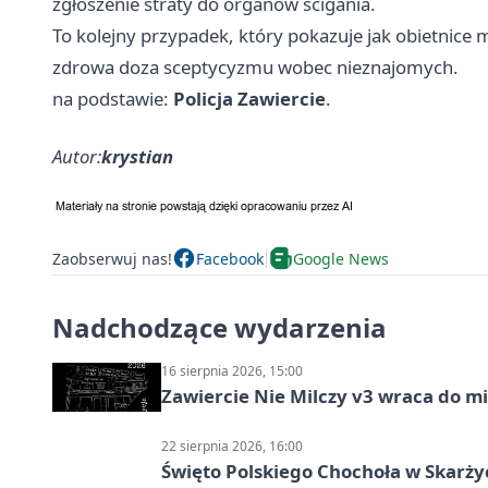
zgłoszenie straty do organów ścigania.
To kolejny przypadek, który pokazuje jak obietnice m
zdrowa doza sceptycyzmu wobec nieznajomych.
na podstawie:
Policja Zawiercie
.
Autor:
krystian
Zaobserwuj nas!
Facebook
Google News
Nadchodzące wydarzenia
16 sierpnia 2026, 15:00
Zawiercie Nie Milczy v3 wraca do m
22 sierpnia 2026, 16:00
Święto Polskiego Chochoła w Skarż