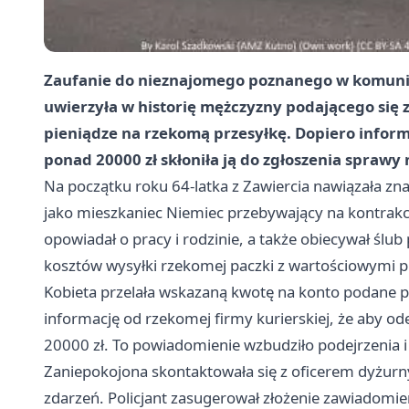
Zaufanie do nieznajomego poznanego w komunika
uwierzyła w historię mężczyzny podającego się 
pieniądze na rzekomą przesyłkę. Dopiero inform
ponad 20000 zł skłoniła ją do zgłoszenia sprawy n
Na początku roku 64-latka z Zawiercia nawiązała zna
jako mieszkaniec Niemiec przebywający na kontrak
opowiadał o pracy i rodzinie, a także obiecywał ślub
kosztów wysyłki rzekomej paczki z wartościowymi 
Kobieta przelała wskazaną kwotę na konto podane p
informację od rzekomej firmy kurierskiej, że aby od
20000 zł. To powiadomienie wzbudziło podejrzenia i 
Zaniepokojona skontaktowała się z oficerem dyżurn
zdarzeń. Policjant zasugerował złożenie zawiadomien