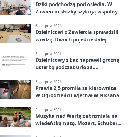
Dziki podchodzą pod osiedla. W
Zawierciu służby szykują wspólny
plan
6 sierpnia 2026
Dzielnicowi z Zawiercia sprawdzili
wiedzę. Dwóch pojedzie dalej
5 sierpnia 2026
Dzielnicowy z Łaz naprawił groźną
usterkę podczas urlopu.
Mieszkańcy podziękowali
5 sierpnia 2026
Prawie 2,5 promila za kierownicą.
W Ogrodzieńcu wjechał w Nissana
5 sierpnia 2026
Muzyka nad Wartą zabrzmiała na
wiedeńską nutę. Mozart, Schubert i
Strauss w programie