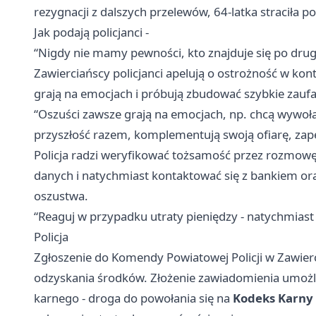
rezygnacji z dalszych przelewów, 64-latka straciła 
Jak podają policjanci -
“Nigdy nie mamy pewności, kto znajduje się po drugie
Zawierciańscy policjanci apelują o ostrożność w kon
grają na emocjach i próbują zbudować szybkie zaufa
“Oszuści zawsze grają na emocjach, np. chcą wywoła
przyszłość razem, komplementują swoją ofiarę, zapew
Policja radzi weryfikować tożsamość przez rozmowę
danych i natychmiast kontaktować się z bankiem or
oszustwa.
“Reaguj w przypadku utraty pieniędzy - natychmiast
Policja
Zgłoszenie do Komendy Powiatowej Policji w Zawierc
odzyskania środków. Złożenie zawiadomienia umożli
karnego - droga do powołania się na
Kodeks Karny