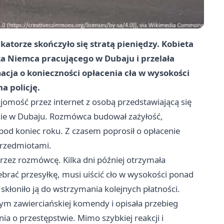
torze skończyło się stratą pieniędzy. Kobieta
za Niemca pracującego w Dubaju i przelała
acja o konieczności opłacenia cła w wysokości
a policję.
jomość przez internet z osobą przedstawiającą się
cie w Dubaju. Rozmówca budował zażyłość,
 pod koniec roku. Z czasem poprosił o opłacenie
przedmiotami.
rzez rozmówcę. Kilka dni później otrzymała
ebrać przesyłkę, musi uiścić cło w wysokości ponad
skłoniło ją do wstrzymania kolejnych płatności.
ym zawierciańskiej komendy i opisała przebieg
ia o przestępstwie. Mimo szybkiej reakcji i