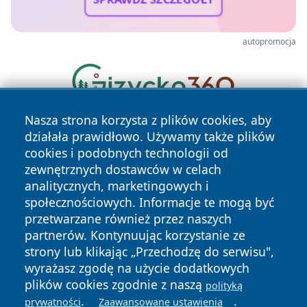
autopromocja
Nasza strona korzysta z plików cookies, aby
działała prawidłowo. Używamy także plików
cookies i podobnych technologii od
zewnętrznych dostawców w celach
analitycznych, marketingowych i
społecznościowych. Informacje te mogą być
Copyright © 2026 zawiercieonline.pl Wszystkie prawa
przetwarzane również przez naszych
zastrzeżone.
partnerów. Kontynuując korzystanie ze
strony lub klikając „Przechodzę do serwisu",
wyrażasz zgodę na użycie dodatkowych
Polityka
Polityka
News
Autorzy
plików cookies zgodnie z naszą
polityką
Prywatności
Cookies
.
.
prywatności
Zaawansowane ustawienia