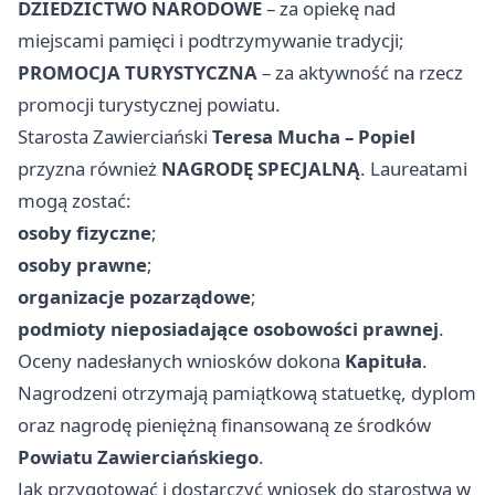
DZIEDZICTWO NARODOWE
– za opiekę nad
miejscami pamięci i podtrzymywanie tradycji;
PROMOCJA TURYSTYCZNA
– za aktywność na rzecz
promocji turystycznej powiatu.
Starosta Zawierciański
Teresa Mucha – Popiel
przyzna również
NAGRODĘ SPECJALNĄ
. Laureatami
mogą zostać:
osoby fizyczne
;
osoby prawne
;
organizacje pozarządowe
;
podmioty nieposiadające osobowości prawnej
.
Oceny nadesłanych wniosków dokona
Kapituła
.
Nagrodzeni otrzymają pamiątkową statuetkę, dyplom
oraz nagrodę pieniężną finansowaną ze środków
Powiatu Zawierciańskiego
.
Jak przygotować i dostarczyć wniosek do starostwa w