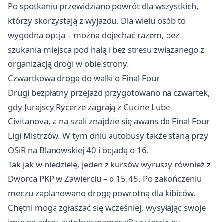
Po spotkaniu przewidziano powrót dla wszystkich,
którzy skorzystają z wyjazdu. Dla wielu osób to
wygodna opcja – można dojechać razem, bez
szukania miejsca pod halą i bez stresu związanego z
organizacją drogi w obie strony.
Czwartkowa droga do walki o Final Four
Drugi bezpłatny przejazd przygotowano na czwartek,
gdy Jurajscy Rycerze zagrają z Cucine Lube
Civitanova, a na szali znajdzie się awans do Final Four
Ligi Mistrzów. W tym dniu autobusy także staną przy
OSiR na Blanowskiej 40 i odjadą o 16.
Tak jak w niedzielę, jeden z kursów wyruszy również z
Dworca PKP w Zawierciu – o 15.45. Po zakończeniu
meczu zaplanowano drogę powrotną dla kibiców.
Chętni mogą zgłaszać się wcześniej, wysyłając swoje
imię na adres
autobusynamecz@zawiercie.eu
.