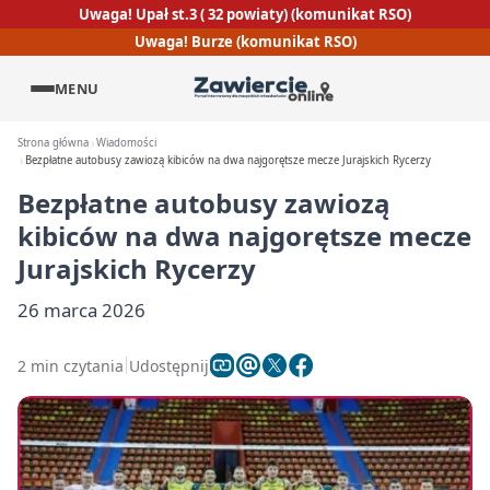
Uwaga! Upał st.3 ( 32 powiaty) (komunikat RSO)
Uwaga! Burze (komunikat RSO)
MENU
Strona główna
Wiadomości
Bezpłatne autobusy zawiozą kibiców na dwa najgorętsze mecze Jurajskich Rycerzy
Bezpłatne autobusy zawiozą
kibiców na dwa najgorętsze mecze
Jurajskich Rycerzy
26 marca 2026
2 min czytania
Udostępnij