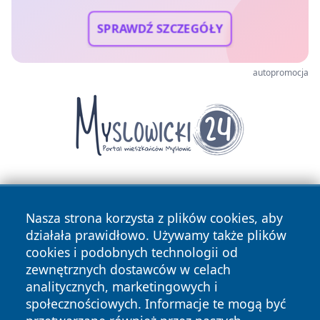
SPRAWDŹ SZCZEGÓŁY
autopromocja
Nasza strona korzysta z plików cookies, aby
działała prawidłowo. Używamy także plików
cookies i podobnych technologii od
zewnętrznych dostawców w celach
Copyright © 2026 zawiercieonline.pl Wszystkie prawa
analitycznych, marketingowych i
zastrzeżone.
społecznościowych. Informacje te mogą być