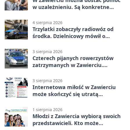
W Zawierciu można dostać pomoc
w uzależnieniu. Są konkretne
adresy i dyżury
4 sierpnia 2026
Trzylatki zobaczyły radiowóz od
środka. Dzielnicowy mówił o
wakacjach
3 sierpnia 2026
Czterech pijanych rowerzystów
zatrzymanych w Zawierciu.
Rekordzista miał prawie 2,5 promila
3 sierpnia 2026
Internetowa miłość w Zawierciu
może skończyć się utratą
oszczędności
1 sierpnia 2026
Młodzi z Zawiercia wybiorą swoich
przedstawicieli. Kto może