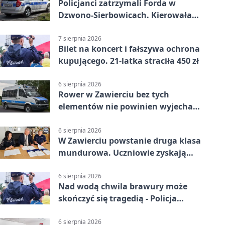
Policjanci zatrzymali Forda w
Dzwono-Sierbowicach. Kierowała
po alkoholu
7 sierpnia 2026
Bilet na koncert i fałszywa ochrona
kupującego. 21-latka straciła 450 zł
6 sierpnia 2026
Rower w Zawierciu bez tych
elementów nie powinien wyjechać
na drogę
6 sierpnia 2026
W Zawierciu powstanie druga klasa
mundurowa. Uczniowie zyskają
przewagę
6 sierpnia 2026
Nad wodą chwila brawury może
skończyć się tragedią - Policja
przypomina zasady
6 sierpnia 2026