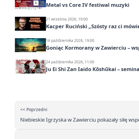
Metal vs Core IV festiwal muzyki
21 września 2026, 19:00
Kacper Ruciński „Szósty raz ci mów
16 października 2026, 19:00
Goniąc Kormorany w Zawierciu – wsp
24 października 2026, 11:00
Ju Ei Shi Zan Iaido Kōshūkai – semin
<< Poprzedni
Niebieskie Igrzyska w Zawierciu pokazały siłę ws