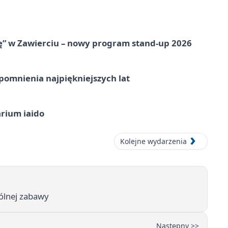
ię” w Zawierciu – nowy program stand-up 2026
omnienia najpiękniejszych lat
arium iaido
Kolejne wydarzenia
pólnej zabawy
Następny >>