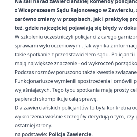
Na sali narad zawierciańskiej komendy policja
z Wiceprezesem Sądu Rejonowego w Zawierciu, s
zarówno zmiany w przepisach, jak i praktykę 
też, gdzie najczęściej pojawiają się błędy w dok
W szkoleniu uczestniczyli policjanci z całego garniz
sprawami wykroczeniowymi. Jak wynika z informacji
takie spotkanie z przedstawicielem sądu. Policjanci i
mają największe znaczenie - od wykroczeń porządk
Podczas rozmów poruszono także kwestie związane
Funkcjonariusze wymienili spostrzeżenia i omówili p
wyjaśniających. Tego typu spotkania mają prosty ce
papierach skomplikuje całą sprawę.
Dla zawierciańskich policjantów to była konkretna o
wykroczenia właśnie szczegóły decydują o tym, czy
ostatniej strony.
na podstawie:
Policja Zawiercie
.