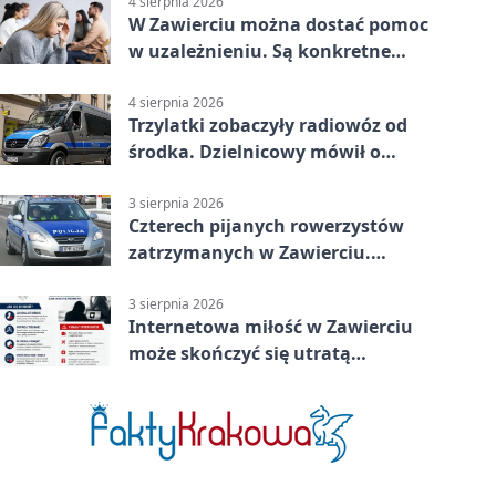
4 sierpnia 2026
W Zawierciu można dostać pomoc
w uzależnieniu. Są konkretne
adresy i dyżury
4 sierpnia 2026
Trzylatki zobaczyły radiowóz od
środka. Dzielnicowy mówił o
wakacjach
3 sierpnia 2026
Czterech pijanych rowerzystów
zatrzymanych w Zawierciu.
Rekordzista miał prawie 2,5
promila
3 sierpnia 2026
Internetowa miłość w Zawierciu
może skończyć się utratą
oszczędności