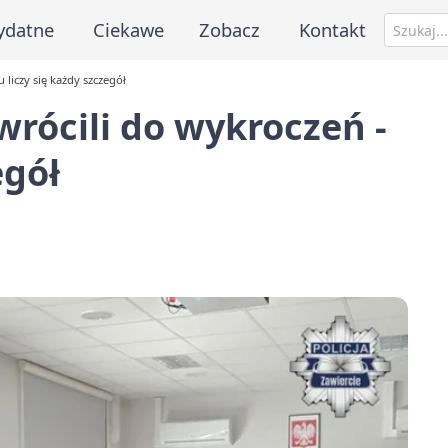
ydatne
Ciekawe
Zobacz
Kontakt
u liczy się każdy szczegół
 wrócili do wykroczeń -
egół