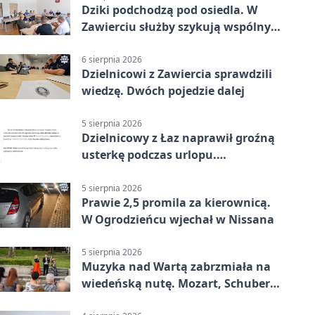
Dziki podchodzą pod osiedla. W
Zawierciu służby szykują wspólny
plan
6 sierpnia 2026
Dzielnicowi z Zawiercia sprawdzili
wiedzę. Dwóch pojedzie dalej
5 sierpnia 2026
Dzielnicowy z Łaz naprawił groźną
usterkę podczas urlopu.
Mieszkańcy podziękowali
5 sierpnia 2026
Prawie 2,5 promila za kierownicą.
W Ogrodzieńcu wjechał w Nissana
5 sierpnia 2026
Muzyka nad Wartą zabrzmiała na
wiedeńską nutę. Mozart, Schubert i
Strauss w programie