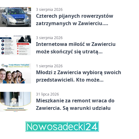
wakacjach
3 sierpnia 2026
Czterech pijanych rowerzystów
zatrzymanych w Zawierciu.
Rekordzista miał prawie 2,5
promila
3 sierpnia 2026
Internetowa miłość w Zawierciu
może skończyć się utratą
oszczędności
1 sierpnia 2026
Młodzi z Zawiercia wybiorą swoich
przedstawicieli. Kto może
kandydować?
31 lipca 2026
Mieszkanie za remont wraca do
Zawiercia. Są warunki udziału