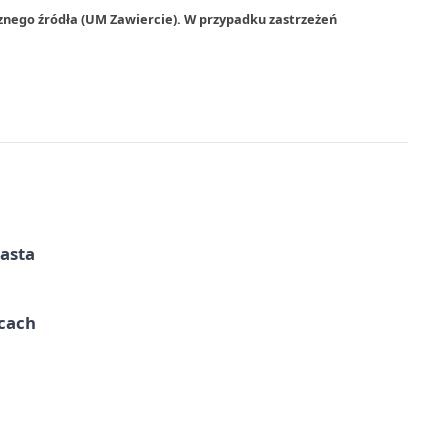
znego źródła (UM Zawiercie). W przypadku zastrzeżeń
iasta
ycach