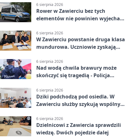
6 sierpnia 2026
Rower w Zawierciu bez tych
elementów nie powinien wyjechać
na drogę
6 sierpnia 2026
W Zawierciu powstanie druga klasa
mundurowa. Uczniowie zyskają
przewagę
6 sierpnia 2026
Nad wodą chwila brawury może
skończyć się tragedią - Policja
przypomina zasady
6 sierpnia 2026
Dziki podchodzą pod osiedla. W
Zawierciu służby szykują wspólny
plan
6 sierpnia 2026
Dzielnicowi z Zawiercia sprawdzili
wiedzę. Dwóch pojedzie dalej