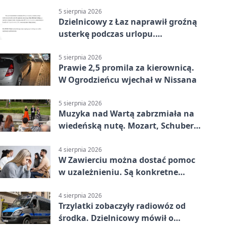
5 sierpnia 2026
Dzielnicowy z Łaz naprawił groźną
usterkę podczas urlopu.
Mieszkańcy podziękowali
5 sierpnia 2026
Prawie 2,5 promila za kierownicą.
W Ogrodzieńcu wjechał w Nissana
5 sierpnia 2026
Muzyka nad Wartą zabrzmiała na
wiedeńską nutę. Mozart, Schubert i
Strauss w programie
4 sierpnia 2026
W Zawierciu można dostać pomoc
w uzależnieniu. Są konkretne
adresy i dyżury
4 sierpnia 2026
Trzylatki zobaczyły radiowóz od
środka. Dzielnicowy mówił o