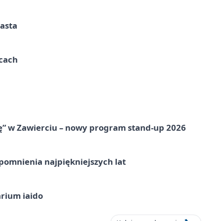
iasta
ycach
ię” w Zawierciu – nowy program stand-up 2026
omnienia najpiękniejszych lat
arium iaido