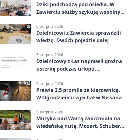
Dziki podchodzą pod osiedla. W
Zawierciu służby szykują wspólny
plan
6 sierpnia 2026
Dzielnicowi z Zawiercia sprawdzili
wiedzę. Dwóch pojedzie dalej
5 sierpnia 2026
Dzielnicowy z Łaz naprawił groźną
usterkę podczas urlopu.
Mieszkańcy podziękowali
5 sierpnia 2026
Prawie 2,5 promila za kierownicą.
W Ogrodzieńcu wjechał w Nissana
5 sierpnia 2026
Muzyka nad Wartą zabrzmiała na
wiedeńską nutę. Mozart, Schubert i
Strauss w programie