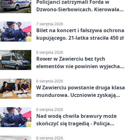
Policjanci zatrzymali Forda w
Dzwono-Sierbowicach. Kierowała
po alkoholu
7 sierpnia 2026
Bilet na koncert i fałszywa ochrona
kupującego. 21-latka straciła 450 zł
6 sierpnia 2026
Rower w Zawierciu bez tych
elementów nie powinien wyjechać
na drogę
6 sierpnia 2026
W Zawierciu powstanie druga klasa
mundurowa. Uczniowie zyskają
przewagę
6 sierpnia 2026
Nad wodą chwila brawury może
skończyć się tragedią - Policja
przypomina zasady
6 sierpnia 2026