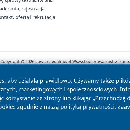
y, sprawy do załatwienia
dczenia, rejestracja
takt, oferta i rekrutacja
Copyright © 2026 zawiercieonline.pl Wszystkie prawa zastrzeżone.
es, aby działała prawidłowo. Używamy także plik
News
Autorzy
Polityka Prywatności
Polityka Cookie
cznych, marketingowych i społecznościowych. Inf
 korzystanie ze strony lub klikając „Przechodzę 
ookies zgodnie z naszą
polityką prywatności
.
Zaaw