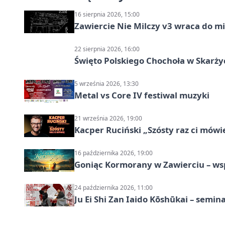
16 sierpnia 2026, 15:00
Zawiercie Nie Milczy v3 wraca do m
22 sierpnia 2026, 16:00
Święto Polskiego Chochoła w Skarż
5 września 2026, 13:30
Metal vs Core IV festiwal muzyki
21 września 2026, 19:00
Kacper Ruciński „Szósty raz ci mów
16 października 2026, 19:00
Goniąc Kormorany w Zawierciu – wsp
24 października 2026, 11:00
Ju Ei Shi Zan Iaido Kōshūkai – semin