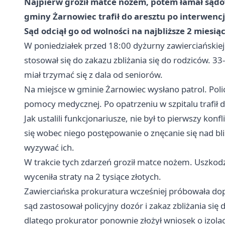
Najpierw groził matce nożem, potem łamał sądow
gminy Żarnowiec trafił do aresztu po interwencji
Sąd odciął go od wolności na najbliższe 2 miesiąc
W poniedziałek przed 18:00 dyżurny zawierciańskiej 
stosował się do zakazu zbliżania się do rodziców. 3
miał trzymać się z dala od seniorów.
Na miejsce w gminie Żarnowiec wysłano patrol. Polic
pomocy medycznej. Po opatrzeniu w szpitalu trafił d
Jak ustalili funkcjonariusze, nie był to pierwszy kon
się wobec niego postępowanie o znęcanie się nad bli
wyzywać ich.
W trakcie tych zdarzeń groził matce nożem. Uszkod
wyceniła straty na 2 tysiące złotych.
Zawierciańska prokuratura wcześniej próbowała do
sąd zastosował policyjny dozór i zakaz zbliżania się
dlatego prokurator ponownie złożył wniosek o izolac