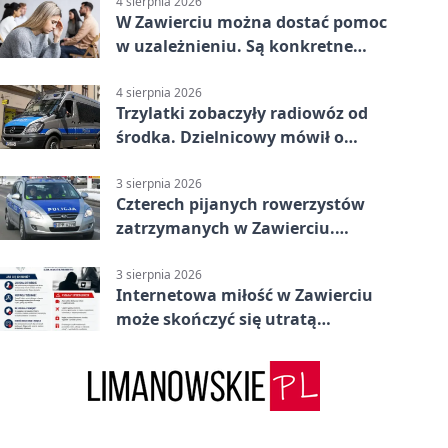
4 sierpnia 2026
W Zawierciu można dostać pomoc
w uzależnieniu. Są konkretne
adresy i dyżury
4 sierpnia 2026
Trzylatki zobaczyły radiowóz od
środka. Dzielnicowy mówił o
wakacjach
3 sierpnia 2026
Czterech pijanych rowerzystów
zatrzymanych w Zawierciu.
Rekordzista miał prawie 2,5
promila
3 sierpnia 2026
Internetowa miłość w Zawierciu
może skończyć się utratą
oszczędności