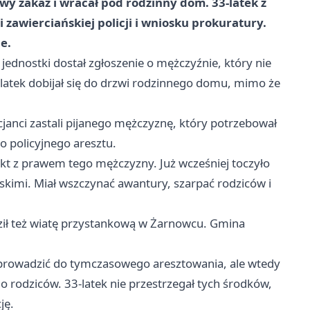
y zakaz i wracał pod rodzinny dom. 33-latek z
 zawierciańskiej policji i wniosku prokuratury.
e.
jednostki dostał zgłoszenie o mężczyźnie, który nie
3-latek dobijał się do drzwi rodzinnego domu, mimo że
janci zastali pijanego mężczyznę, który potrzebował
o policyjnego aresztu.
flikt z prawem tego mężczyzny. Już wcześniej toczyło
skimi. Miał wszczynać awantury, szarpać rodziców i
ził też wiatę przystankową w Żarnowcu. Gmina
prowadzić do tymczasowego aresztowania, ale wtedy
 do rodziców. 33-latek nie przestrzegał tych środków,
ję.