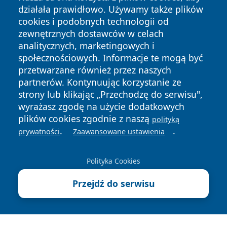
działała prawidłowo. Używamy także plików
cookies i podobnych technologii od
zewnętrznych dostawców w celach
analitycznych, marketingowych i
społecznościowych. Informacje te mogą być
przetwarzane również przez naszych
partnerów. Kontynuując korzystanie ze
strony lub klikając „Przechodzę do serwisu",
wyrażasz zgodę na użycie dodatkowych
plików cookies zgodnie z naszą
polityką
.
.
prywatności
Zaawansowane ustawienia
Copyright © 2026 zawiercieonline.pl Wszystkie prawa
zastrzeżone.
Polityka Cookies
Przejdź do serwisu
Polityka
Polityka
News
Autorzy
Prywatności
Cookies