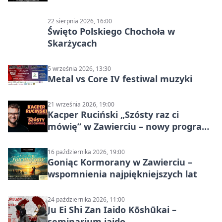
22 sierpnia 2026, 16:00
Święto Polskiego Chochoła w
Skarżycach
5 września 2026, 13:30
Metal vs Core IV festiwal muzyki
21 września 2026, 19:00
Kacper Ruciński „Szósty raz ci
mówię” w Zawierciu – nowy program
stand-up 2026
16 października 2026, 19:00
Goniąc Kormorany w Zawierciu –
wspomnienia najpiękniejszych lat
24 października 2026, 11:00
Ju Ei Shi Zan Iaido Kōshūkai –
seminarium iaido