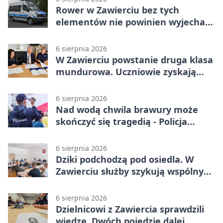
Rower w Zawierciu bez tych
elementów nie powinien wyjechać
na drogę
6 sierpnia 2026
W Zawierciu powstanie druga klasa
mundurowa. Uczniowie zyskają
przewagę
6 sierpnia 2026
Nad wodą chwila brawury może
skończyć się tragedią - Policja
przypomina zasady
6 sierpnia 2026
Dziki podchodzą pod osiedla. W
Zawierciu służby szykują wspólny
plan
6 sierpnia 2026
Dzielnicowi z Zawiercia sprawdzili
wiedzę. Dwóch pojedzie dalej