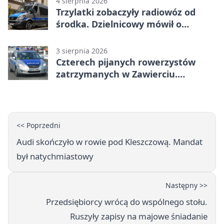
4 sierpnia 2026
Trzylatki zobaczyły radiowóz od
środka. Dzielnicowy mówił o
wakacjach
3 sierpnia 2026
Czterech pijanych rowerzystów
zatrzymanych w Zawierciu.
Rekordzista miał prawie 2,5 promila
<< Poprzedni
Audi skończyło w rowie pod Kleszczową. Mandat
był natychmiastowy
Następny >>
Przedsiębiorcy wrócą do wspólnego stołu.
Ruszyły zapisy na majowe śniadanie