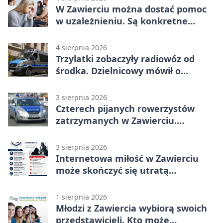
W Zawierciu można dostać pomoc
w uzależnieniu. Są konkretne
adresy i dyżury
4 sierpnia 2026
Trzylatki zobaczyły radiowóz od
środka. Dzielnicowy mówił o
wakacjach
3 sierpnia 2026
Czterech pijanych rowerzystów
zatrzymanych w Zawierciu.
Rekordzista miał prawie 2,5 promila
3 sierpnia 2026
Internetowa miłość w Zawierciu
może skończyć się utratą
oszczędności
1 sierpnia 2026
Młodzi z Zawiercia wybiorą swoich
przedstawicieli. Kto może