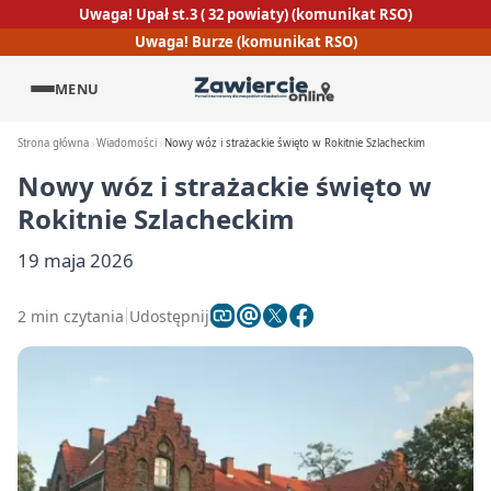
Uwaga! Upał st.3 ( 32 powiaty) (komunikat RSO)
Uwaga! Burze (komunikat RSO)
MENU
Strona główna
Wiadomości
Nowy wóz i strażackie święto w Rokitnie Szlacheckim
Nowy wóz i strażackie święto w
Rokitnie Szlacheckim
19 maja 2026
2 min czytania
Udostępnij