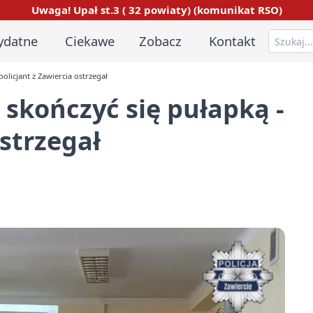
Uwaga! Upał st.3 ( 32 powiaty) (komunikat RSO)
ydatne
Ciekawe
Zobacz
Kontakt
olicjant z Zawiercia ostrzegał
 skończyć się pułapką -
ostrzegał