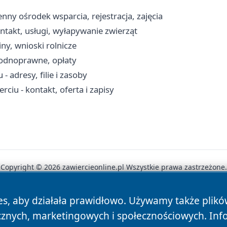
y ośrodek wsparcia, rejestracja, zajęcia
takt, usługi, wyłapywanie zwierząt
ny, wnioski rolnicze
wodnoprawne, opłaty
- adresy, filie i zasoby
iu - kontakt, oferta i zapisy
Copyright © 2026 zawiercieonline.pl Wszystkie prawa zastrzeżone.
es, aby działała prawidłowo. Używamy także plik
News
Autorzy
Polityka Prywatności
Polityka Cookie
cznych, marketingowych i społecznościowych. Inf