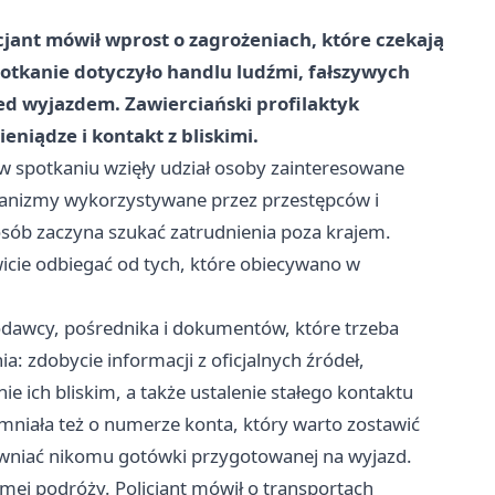
jant mówił wprost o zagrożeniach, które czekają
potkanie dotyczyło handlu ludźmi, fałszywych
zed wyjazdem. Zawierciański profilaktyk
eniądze i kontakt z bliskimi.
w spotkaniu wzięły udział osoby zainteresowane
chanizmy wykorzystywane przez przestępców i
osób zaczyna szukać zatrudnienia poza krajem.
icie odbiegać od tych, które obiecywano w
odawcy, pośrednika i dokumentów, które trzeba
: zdobycie informacji z oficjalnych źródeł,
ich bliskim, a także ustalenie stałego kontaktu
mniała też o numerze konta, który warto zostawić
jawniać nikomu gotówki przygotowanej na wyjazd.
mej podróży. Policjant mówił o transportach