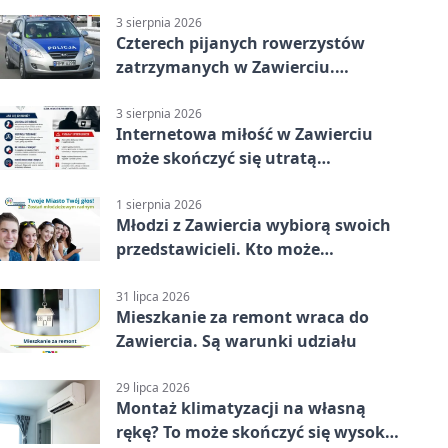
3 sierpnia 2026
Czterech pijanych rowerzystów
zatrzymanych w Zawierciu.
Rekordzista miał prawie 2,5
promila
3 sierpnia 2026
Internetowa miłość w Zawierciu
może skończyć się utratą
oszczędności
1 sierpnia 2026
Młodzi z Zawiercia wybiorą swoich
przedstawicieli. Kto może
kandydować?
31 lipca 2026
Mieszkanie za remont wraca do
Zawiercia. Są warunki udziału
29 lipca 2026
Montaż klimatyzacji na własną
rękę? To może skończyć się wysoką