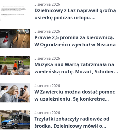
5 sierpnia 2026
Dzielnicowy z Łaz naprawił groźną
usterkę podczas urlopu.
Mieszkańcy podziękowali
5 sierpnia 2026
Prawie 2,5 promila za kierownicą.
W Ogrodzieńcu wjechał w Nissana
5 sierpnia 2026
Muzyka nad Wartą zabrzmiała na
wiedeńską nutę. Mozart, Schubert i
Strauss w programie
4 sierpnia 2026
W Zawierciu można dostać pomoc
w uzależnieniu. Są konkretne
adresy i dyżury
4 sierpnia 2026
Trzylatki zobaczyły radiowóz od
środka. Dzielnicowy mówił o
wakacjach