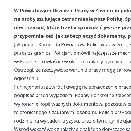
W Powiatowym Urzędzie Pracy w Zawierciu polic
na osoby szukające zatrudnienia poza Polską. S
ofert i zasad, które trzeba sprawdzić jeszcze pr
przypomniał też, jak zabezpieczyć dokumenty, pi
Jak podaje Komenda Powiatowa Policji w Zawierciu, 
pracą za granicą. Policjant omówił najczęstsze me
wskazał, że to właśnie w okresie wakacyjnym wiele 
Ostrzegł, że rzeczywiste warunki pracy mogą całkow
ogłoszeniu.
Funkcjonariusz zwrócił uwagę na sprawdzenie prac
podpisać przed wyjazdem. Padały konkretne zalecenia
wykonanie kopii ważnych dokumentów, pozostawienie 
telefonicznego z zaufanymi osobami. Policja przypo
rodzinie na wypadek kryzysu, oraz o tym, by nie u
Wśród wskazówek znalazły się także te dotyczące sa