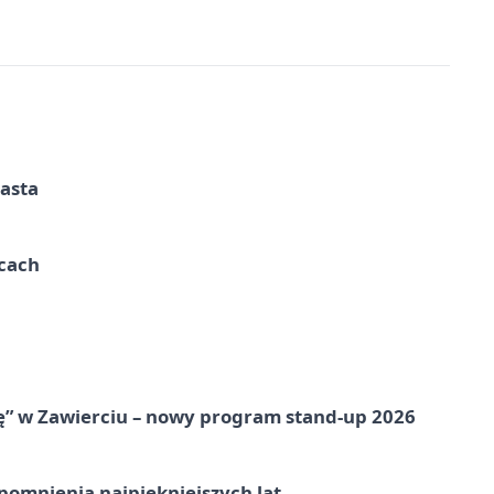
iasta
ycach
ię” w Zawierciu – nowy program stand-up 2026
omnienia najpiękniejszych lat