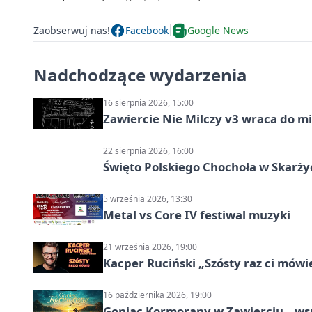
Zaobserwuj nas!
Facebook
Google News
Nadchodzące wydarzenia
16 sierpnia 2026, 15:00
Zawiercie Nie Milczy v3 wraca do m
22 sierpnia 2026, 16:00
Święto Polskiego Chochoła w Skarż
5 września 2026, 13:30
Metal vs Core IV festiwal muzyki
21 września 2026, 19:00
Kacper Ruciński „Szósty raz ci mów
16 października 2026, 19:00
Goniąc Kormorany w Zawierciu – wsp