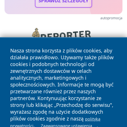
SPRAWDŹ SZCZEGÓŁY
autopromocja
Nasza strona korzysta z plików cookies, aby
działała prawidłowo. Używamy także plików
cookies i podobnych technologii od
zewnętrznych dostawców w celach
analitycznych, marketingowych i
społecznościowych. Informacje te mogą być
przetwarzane również przez naszych
Copyright © 2026 zawiercieonline.pl Wszystkie prawa
partnerów. Kontynuując korzystanie ze
zastrzeżone.
strony lub klikając „Przechodzę do serwisu",
wyrażasz zgodę na użycie dodatkowych
plików cookies zgodnie z naszą
polityką
Polityka
Polityka
.
.
News
Autorzy
prywatności
Zaawansowane ustawienia