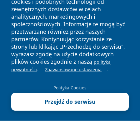
cookies i podobnych technologii od
zewnętrznych dostawców w celach
analitycznych, marketingowych i
społecznościowych. Informacje te mogą być
przetwarzane również przez naszych
Copyright © 2026 zawiercieonline.pl Wszystkie prawa
partnerów. Kontynuując korzystanie ze
zastrzeżone.
strony lub klikając „Przechodzę do serwisu",
wyrażasz zgodę na użycie dodatkowych
plików cookies zgodnie z naszą
polityką
Polityka
Polityka
News
Autorzy
.
.
prywatności
Zaawansowane ustawienia
Prywatności
Cookies
Polityka Cookies
Przejdź do serwisu