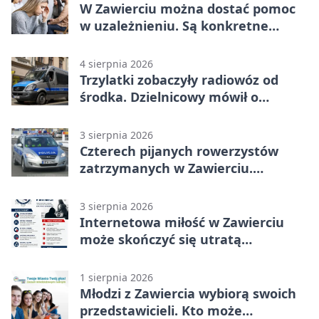
W Zawierciu można dostać pomoc
w uzależnieniu. Są konkretne
adresy i dyżury
4 sierpnia 2026
Trzylatki zobaczyły radiowóz od
środka. Dzielnicowy mówił o
wakacjach
3 sierpnia 2026
Czterech pijanych rowerzystów
zatrzymanych w Zawierciu.
Rekordzista miał prawie 2,5 promila
3 sierpnia 2026
Internetowa miłość w Zawierciu
może skończyć się utratą
oszczędności
1 sierpnia 2026
Młodzi z Zawiercia wybiorą swoich
przedstawicieli. Kto może