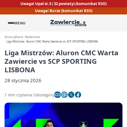
Uwaga! Upał st.3 ( 32 powiaty) (komunikat RSO)
Uwaga! Burze (komunikat RSO)
MENU
Strona główna
Wydarzenia
Liga Mistrzów: Aluron CMC Warta Zawiercie vs SCP SPORTING LISBONA
Liga Mistrzów: Aluron CMC Warta
Zawiercie vs SCP SPORTING
LISBONA
28 stycznia 2026
1 min czytania
Udostępnij