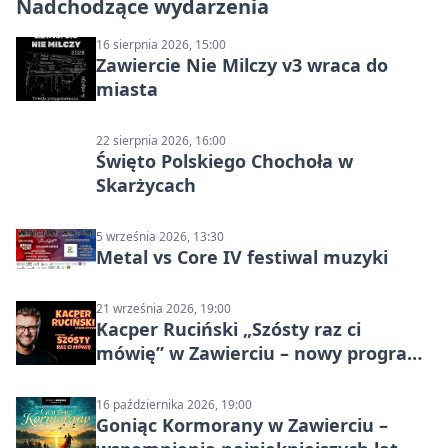
Nadchodzące wydarzenia
16 sierpnia 2026, 15:00
Zawiercie Nie Milczy v3 wraca do
miasta
22 sierpnia 2026, 16:00
Święto Polskiego Chochoła w
Skarżycach
5 września 2026, 13:30
Metal vs Core IV festiwal muzyki
21 września 2026, 19:00
Kacper Ruciński „Szósty raz ci
mówię” w Zawierciu – nowy program
stand-up 2026
16 października 2026, 19:00
Goniąc Kormorany w Zawierciu –