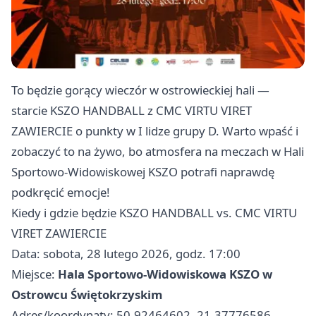
To będzie gorący wieczór w ostrowieckiej hali —
starcie KSZO HANDBALL z CMC VIRTU VIRET
ZAWIERCIE o punkty w I lidze grupy D. Warto wpaść i
zobaczyć to na żywo, bo atmosfera na meczach w Hali
Sportowo-Widowiskowej KSZO potrafi naprawdę
podkręcić emocje!
Kiedy i gdzie będzie KSZO HANDBALL vs. CMC VIRTU
VIRET ZAWIERCIE
Data: sobota, 28 lutego 2026, godz. 17:00
Miejsce:
Hala Sportowo-Widowiskowa KSZO w
Ostrowcu Świętokrzyskim
Adres/koordynaty: 50.92464602, 21.37776586