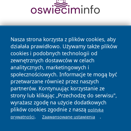
Nasza strona korzysta z plików cookies, aby
działała prawidłowo. Używamy także plików
cookies i podobnych technologii od
zewnętrznych dostawców w celach
Copyright © 2026 zawiercieonline.pl Wszystkie prawa
analitycznych, marketingowych i
zastrzeżone.
społecznościowych. Informacje te mogą być
przetwarzane również przez naszych
partnerów. Kontynuując korzystanie ze
Polityka
Polityka
News
Autorzy
strony lub klikając „Przechodzę do serwisu",
Prywatności
Cookies
wyrażasz zgodę na użycie dodatkowych
plików cookies zgodnie z naszą
polityką
.
.
prywatności
Zaawansowane ustawienia