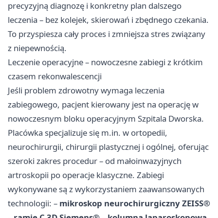
precyzyjną diagnozę i konkretny plan dalszego
leczenia – bez kolejek, skierowań i zbędnego czekania.
To przyspiesza cały proces i zmniejsza stres związany
z niepewnością.
Leczenie operacyjne – nowoczesne zabiegi z krótkim
czasem rekonwalescencji
Jeśli problem zdrowotny wymaga leczenia
zabiegowego, pacjent kierowany jest na operację w
nowoczesnym bloku operacyjnym Szpitala Dworska.
Placówka specjalizuje się m.in. w ortopedii,
neurochirurgii, chirurgii plastycznej i ogólnej, oferując
szeroki zakres procedur – od małoinwazyjnych
artroskopii po operacje klasyczne. Zabiegi
wykonywane są z wykorzystaniem zaawansowanych
technologii: –
mikroskop neurochirurgiczny ZEISS®
–
ramię C 3D Siemens®
–
kolumna laparoskopowa