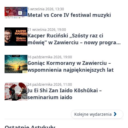
5 września 2026, 13:30
Metal vs Core IV festiwal muzyki
21 września 2026, 19:00
Kacper Ruciński „Szósty raz ci
mówię” w Zawierciu – nowy program
stand-up 2026
16 października 2026, 19:00
Goniąc Kormorany w Zawierciu –
wspomnienia najpiękniejszych lat
24 października 2026, 11:00
Ju Ei Shi Zan Iaido Kōshūkai –
seminarium iaido
Kolejne wydarzenia
Ostatnie Artykuły