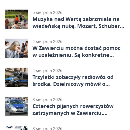
5 sierpnia 2026
Muzyka nad Wartą zabrzmiała na
wiedeńską nutę. Mozart, Schubert i
Strauss w programie
4 sierpnia 2026
W Zawierciu można dostać pomoc
w uzależnieniu. Są konkretne
adresy i dyżury
4 sierpnia 2026
Trzylatki zobaczyły radiowóz od
środka. Dzielnicowy mówił o
wakacjach
3 sierpnia 2026
Czterech pijanych rowerzystów
zatrzymanych w Zawierciu.
Rekordzista miał prawie 2,5 promila
3 sierpnia 2026