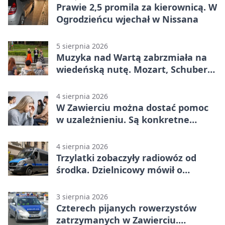
Prawie 2,5 promila za kierownicą. W
Ogrodzieńcu wjechał w Nissana
5 sierpnia 2026
Muzyka nad Wartą zabrzmiała na
wiedeńską nutę. Mozart, Schubert i
Strauss w programie
4 sierpnia 2026
W Zawierciu można dostać pomoc
w uzależnieniu. Są konkretne
adresy i dyżury
4 sierpnia 2026
Trzylatki zobaczyły radiowóz od
środka. Dzielnicowy mówił o
wakacjach
3 sierpnia 2026
Czterech pijanych rowerzystów
zatrzymanych w Zawierciu.