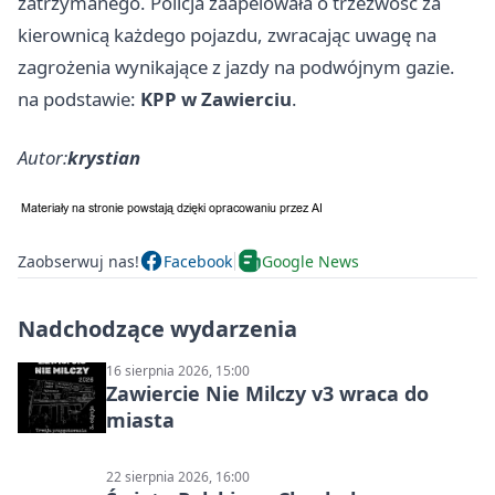
zatrzymanego. Policja zaapelowała o trzeźwość za
kierownicą każdego pojazdu, zwracając uwagę na
zagrożenia wynikające z jazdy na podwójnym gazie.
na podstawie:
KPP w Zawierciu
.
Autor:
krystian
Zaobserwuj nas!
Facebook
Google News
Nadchodzące wydarzenia
16 sierpnia 2026, 15:00
Zawiercie Nie Milczy v3 wraca do
miasta
22 sierpnia 2026, 16:00