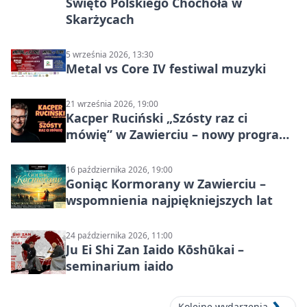
Święto Polskiego Chochoła w
Skarżycach
5 września 2026, 13:30
Metal vs Core IV festiwal muzyki
21 września 2026, 19:00
Kacper Ruciński „Szósty raz ci
mówię” w Zawierciu – nowy program
stand-up 2026
16 października 2026, 19:00
Goniąc Kormorany w Zawierciu –
wspomnienia najpiękniejszych lat
24 października 2026, 11:00
Ju Ei Shi Zan Iaido Kōshūkai –
seminarium iaido
Kolejne wydarzenia