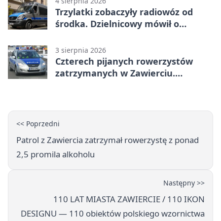
4 sierpnia 2026
Trzylatki zobaczyły radiowóz od
środka. Dzielnicowy mówił o
wakacjach
3 sierpnia 2026
Czterech pijanych rowerzystów
zatrzymanych w Zawierciu.
Rekordzista miał prawie 2,5 promila
<< Poprzedni
Patrol z Zawiercia zatrzymał rowerzystę z ponad
2,5 promila alkoholu
Następny >>
110 LAT MIASTA ZAWIERCIE / 110 IKON
DESIGNU — 110 obiektów polskiego wzornictwa