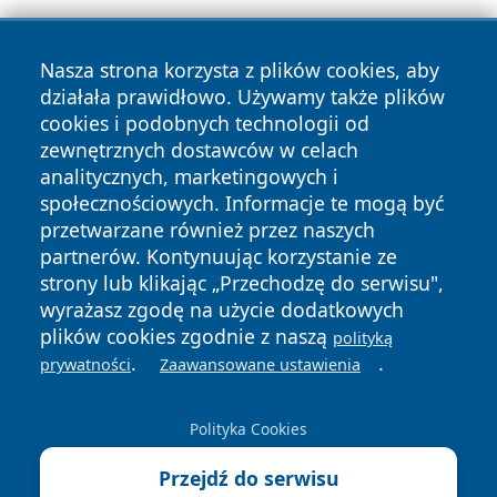
Nasza strona korzysta z plików cookies, aby
działała prawidłowo. Używamy także plików
cookies i podobnych technologii od
zewnętrznych dostawców w celach
Copyright © 2026 zawiercieonline.pl Wszystkie prawa
analitycznych, marketingowych i
zastrzeżone.
społecznościowych. Informacje te mogą być
przetwarzane również przez naszych
partnerów. Kontynuując korzystanie ze
Polityka
Polityka
News
Autorzy
strony lub klikając „Przechodzę do serwisu",
Prywatności
Cookies
wyrażasz zgodę na użycie dodatkowych
plików cookies zgodnie z naszą
polityką
.
.
prywatności
Zaawansowane ustawienia
Polityka Cookies
Przejdź do serwisu