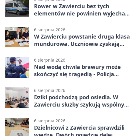
Rower w Zawierciu bez tych
elementów nie powinien wyjechać
na drogę
6 sierpnia 2026
W Zawierciu powstanie druga klasa
mundurowa. Uczniowie zyskają
przewagę
6 sierpnia 2026
Nad wodą chwila brawury może
skończyć się tragedią - Policja
przypomina zasady
6 sierpnia 2026
Dziki podchodzą pod osiedla. W
Zawierciu służby szykują wspólny
plan
6 sierpnia 2026
Dzielnicowi z Zawiercia sprawdzili
wiedzę. Dwóch pojedzie dalej