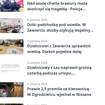
Nad wodą chwila brawury może
skończyć się tragedią - Policja
przypomina zasady
6 sierpnia 2026
Dziki podchodzą pod osiedla. W
Zawierciu służby szykują wspólny
plan
6 sierpnia 2026
Dzielnicowi z Zawiercia sprawdzili
wiedzę. Dwóch pojedzie dalej
5 sierpnia 2026
Dzielnicowy z Łaz naprawił groźną
usterkę podczas urlopu.
Mieszkańcy podziękowali
5 sierpnia 2026
Prawie 2,5 promila za kierownicą.
W Ogrodzieńcu wjechał w Nissana