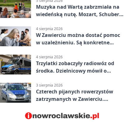
5 sierpnia 2026
Muzyka nad Wartą zabrzmiała na
wiedeńską nutę. Mozart, Schubert i
Strauss w programie
4 sierpnia 2026
W Zawierciu można dostać pomoc
w uzależnieniu. Są konkretne
adresy i dyżury
4 sierpnia 2026
Trzylatki zobaczyły radiowóz od
środka. Dzielnicowy mówił o
wakacjach
3 sierpnia 2026
Czterech pijanych rowerzystów
zatrzymanych w Zawierciu.
Rekordzista miał prawie 2,5
promila