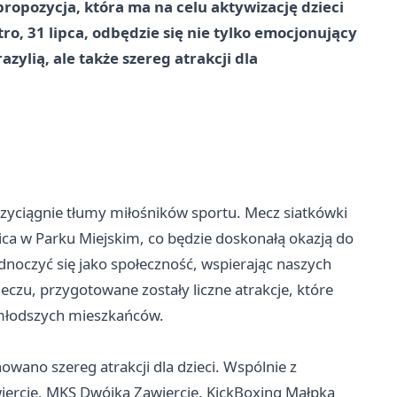
ropozycja, która ma na celu aktywizację dzieci
ro, 31 lipca, odbędzie się nie tylko emocjonujący
zylią, ale także szereg atrakcji dla
zyciągnie tłumy miłośników sportu. Mecz siatkówki
bica w Parku Miejskim, co będzie doskonałą okazją do
noczyć się jako społeczność, wspierając naszych
zu, przygotowane zostały liczne atrakcje, które
jmłodszych mieszkańców.
owano szereg atrakcji dla dzieci. Wspólnie z
wiercie, MKS Dwójka Zawiercie, KickBoxing Małpka