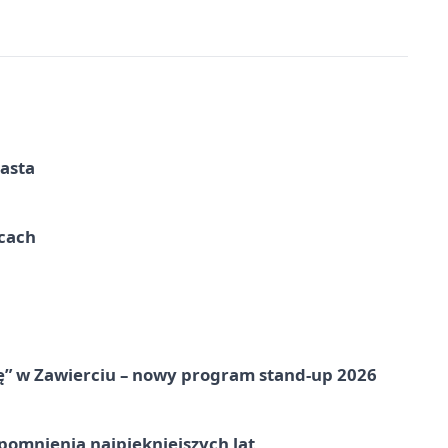
iasta
ycach
ię” w Zawierciu – nowy program stand-up 2026
omnienia najpiękniejszych lat