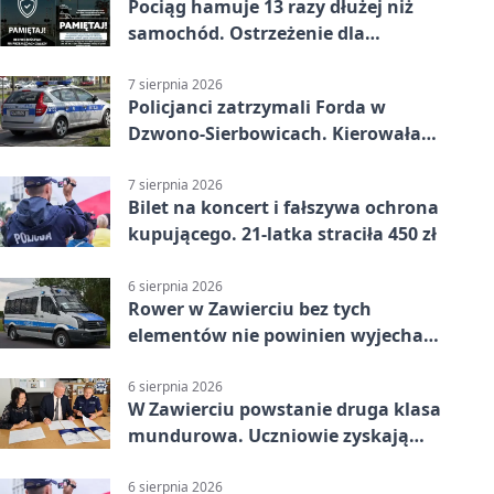
Pociąg hamuje 13 razy dłużej niż
samochód. Ostrzeżenie dla
kierowców
7 sierpnia 2026
Policjanci zatrzymali Forda w
Dzwono-Sierbowicach. Kierowała
po alkoholu
7 sierpnia 2026
Bilet na koncert i fałszywa ochrona
kupującego. 21-latka straciła 450 zł
6 sierpnia 2026
Rower w Zawierciu bez tych
elementów nie powinien wyjechać
na drogę
6 sierpnia 2026
W Zawierciu powstanie druga klasa
mundurowa. Uczniowie zyskają
przewagę
6 sierpnia 2026