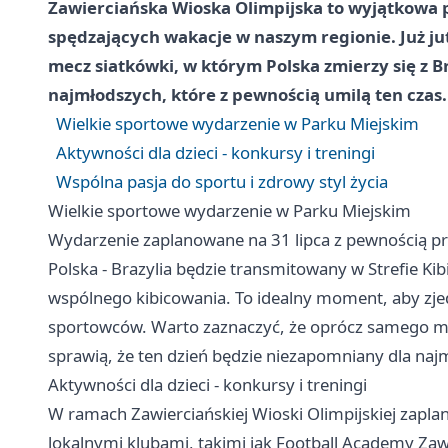
Zawierciańska Wioska Olimpijska to wyjątkowa p
spędzających wakacje w naszym regionie. Już jut
mecz siatkówki, w którym Polska zmierzy się z Bra
najmłodszych, które z pewnością umilą ten czas.
Wielkie sportowe wydarzenie w Parku Miejskim
Aktywności dla dzieci - konkursy i treningi
Wspólna pasja do sportu i zdrowy styl życia
Wielkie sportowe wydarzenie w Parku Miejskim
Wydarzenie zaplanowane na 31 lipca z pewnością pr
Polska - Brazylia będzie transmitowany w Strefie Ki
wspólnego kibicowania. To idealny moment, aby zjed
sportowców. Warto zaznaczyć, że oprócz samego mec
sprawią, że ten dzień będzie niezapomniany dla na
Aktywności dla dzieci - konkursy i treningi
W ramach Zawierciańskiej Wioski Olimpijskiej zaplan
lokalnymi klubami, takimi jak Football Academy Za