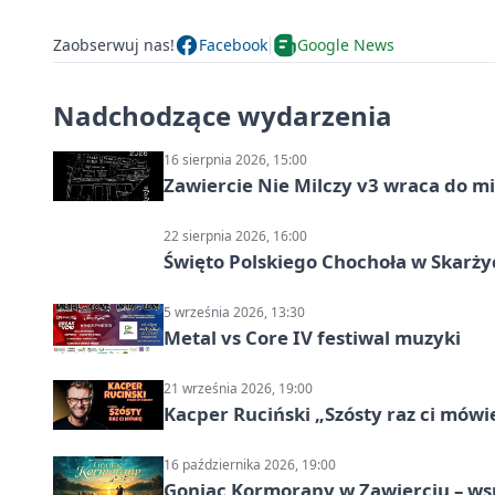
Zaobserwuj nas!
Facebook
Google News
Nadchodzące wydarzenia
16 sierpnia 2026, 15:00
Zawiercie Nie Milczy v3 wraca do m
22 sierpnia 2026, 16:00
Święto Polskiego Chochoła w Skarż
5 września 2026, 13:30
Metal vs Core IV festiwal muzyki
21 września 2026, 19:00
Kacper Ruciński „Szósty raz ci mów
16 października 2026, 19:00
Goniąc Kormorany w Zawierciu – wsp