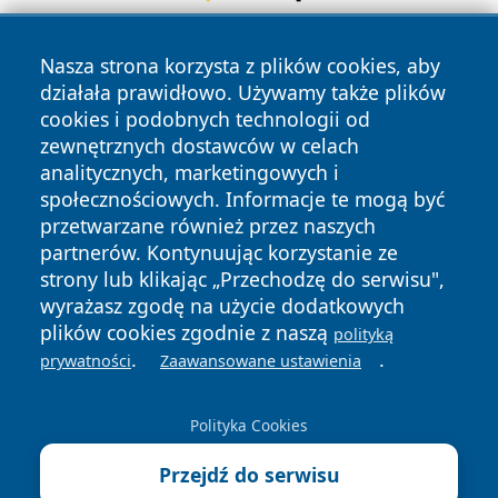
Nasza strona korzysta z plików cookies, aby
działała prawidłowo. Używamy także plików
cookies i podobnych technologii od
zewnętrznych dostawców w celach
analitycznych, marketingowych i
Copyright © 2026 zawiercieonline.pl Wszystkie prawa
społecznościowych. Informacje te mogą być
zastrzeżone.
przetwarzane również przez naszych
partnerów. Kontynuując korzystanie ze
strony lub klikając „Przechodzę do serwisu",
Polityka
Polityka
wyrażasz zgodę na użycie dodatkowych
News
Autorzy
Prywatności
Cookies
plików cookies zgodnie z naszą
polityką
.
.
prywatności
Zaawansowane ustawienia
Polityka Cookies
Przejdź do serwisu