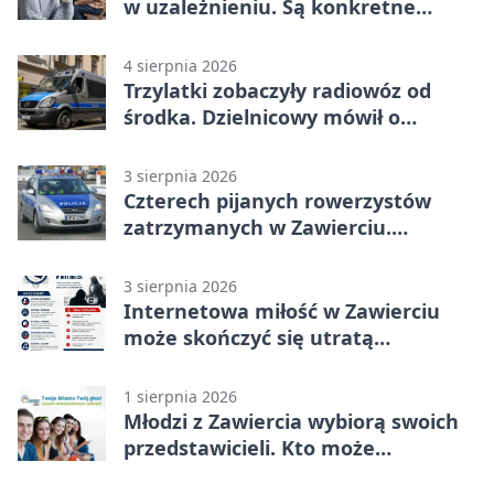
w uzależnieniu. Są konkretne
adresy i dyżury
4 sierpnia 2026
Trzylatki zobaczyły radiowóz od
środka. Dzielnicowy mówił o
wakacjach
3 sierpnia 2026
Czterech pijanych rowerzystów
zatrzymanych w Zawierciu.
Rekordzista miał prawie 2,5 promila
3 sierpnia 2026
Internetowa miłość w Zawierciu
może skończyć się utratą
oszczędności
1 sierpnia 2026
Młodzi z Zawiercia wybiorą swoich
przedstawicieli. Kto może
kandydować?