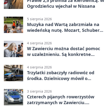
Prawie 2,5 promila za kierownicą. W
Ogrodzieńcu wjechał w Nissana
5 sierpnia 2026
Muzyka nad Wartą zabrzmiała na
wiedeńską nutę. Mozart, Schubert i
Strauss w programie
4 sierpnia 2026
W Zawierciu można dostać pomoc
w uzależnieniu. Są konkretne
adresy i dyżury
4 sierpnia 2026
Trzylatki zobaczyły radiowóz od
środka. Dzielnicowy mówił o
wakacjach
3 sierpnia 2026
Czterech pijanych rowerzystów
zatrzymanych w Zawierciu.