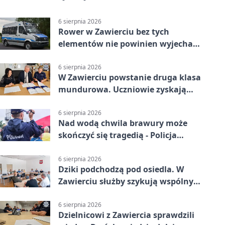
6 sierpnia 2026
Rower w Zawierciu bez tych
elementów nie powinien wyjechać
na drogę
6 sierpnia 2026
W Zawierciu powstanie druga klasa
mundurowa. Uczniowie zyskają
przewagę
6 sierpnia 2026
Nad wodą chwila brawury może
skończyć się tragedią - Policja
przypomina zasady
6 sierpnia 2026
Dziki podchodzą pod osiedla. W
Zawierciu służby szykują wspólny
plan
6 sierpnia 2026
Dzielnicowi z Zawiercia sprawdzili