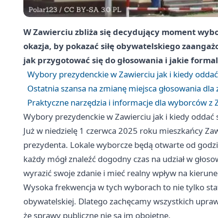
W Zawierciu zbliża się decydujący moment wybo
okazja, by pokazać siłę obywatelskiego zaangaż
jak przygotować się do głosowania i jakie formal
Wybory prezydenckie w Zawierciu jak i kiedy oddać
Ostatnia szansa na zmianę miejsca głosowania dla 
Praktyczne narzędzia i informacje dla wyborców z 
Wybory prezydenckie w Zawierciu jak i kiedy oddać 
Już w niedzielę 1 czerwca 2025 roku mieszkańcy Za
prezydenta. Lokale wyborcze będą otwarte od godzin
każdy mógł znaleźć dogodny czas na udział w głos
wyrazić swoje zdanie i mieć realny wpływ na kierune
Wysoka frekwencja w tych wyborach to nie tylko sta
obywatelskiej. Dlatego zachęcamy wszystkich upraw
że sprawy publiczne nie są im obojętne.