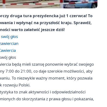
rczy druga tura prezydencka już 1 czerwca! To
owania i wpłynąć na przyszłość kraju. Sprawdź,
ności warto załatwić jeszcze dziś!
 swój głos
zawiercian
Zawiercia
swój głos
wiercia będą mieli szansę ponownie wybrać swojego
y 7:00 do 21:00, co daje szerokie możliwości, aby
owaniu. To niezwykle ważny moment, który pozwala
k rozwoju Polski.
tystyka to znak aktywności i odpowiedzialności
nionych do skorzystania z prawa głosu i pokazania,