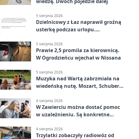
wiedzę. Dwóch pojedzie dalej
5 sierpnia 2026
Dzielnicowy z Łaz naprawił groźną
usterkę podczas urlopu.
Mieszkańcy podziękowali
5 sierpnia 2026
Prawie 2,5 promila za kierownicą.
W Ogrodzieńcu wjechał w Nissana
5 sierpnia 2026
Muzyka nad Wartą zabrzmiała na
wiedeńską nutę. Mozart, Schubert i
Strauss w programie
4 sierpnia 2026
W Zawierciu można dostać pomoc
w uzależnieniu. Są konkretne
adresy i dyżury
4 sierpnia 2026
Trzylatki zobaczyły radiowóz od