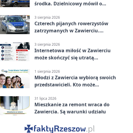
środka. Dzielnicowy mówił o
wakacjach
3 sierpnia 2026
Czterech pijanych rowerzystów
zatrzymanych w Zawierciu.
Rekordzista miał prawie 2,5
promila
3 sierpnia 2026
Internetowa miłość w Zawierciu
może skończyć się utratą
oszczędności
1 sierpnia 2026
Młodzi z Zawiercia wybiorą swoich
przedstawicieli. Kto może
kandydować?
31 lipca 2026
Mieszkanie za remont wraca do
Zawiercia. Są warunki udziału