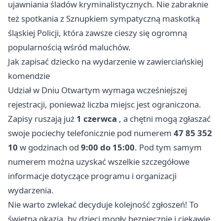
ujawniania śladów kryminalistycznych. Nie zabraknie
też spotkania z Sznupkiem sympatyczną maskotką
śląskiej Policji, która zawsze cieszy się ogromną
popularnością wśród maluchów.
Jak zapisać dziecko na wydarzenie w zawierciańskiej
komendzie
Udział w Dniu Otwartym wymaga wcześniejszej
rejestracji, ponieważ liczba miejsc jest ograniczona.
Zapisy ruszają już
1 czerwca
, a chętni mogą zgłaszać
swoje pociechy telefonicznie pod numerem
47 85 352
10
w godzinach od
9:00 do 15:00
. Pod tym samym
numerem można uzyskać wszelkie szczegółowe
informacje dotyczące programu i organizacji
wydarzenia.
Nie warto zwlekać decyduje kolejność zgłoszeń! To
świetna okazja, by dzieci mogły bezpiecznie i ciekawie