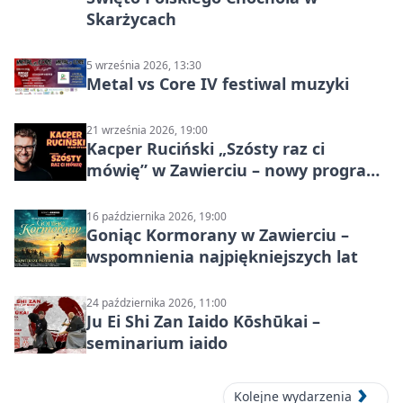
Skarżycach
5 września 2026, 13:30
Metal vs Core IV festiwal muzyki
21 września 2026, 19:00
Kacper Ruciński „Szósty raz ci
mówię” w Zawierciu – nowy program
stand-up 2026
16 października 2026, 19:00
Goniąc Kormorany w Zawierciu –
wspomnienia najpiękniejszych lat
24 października 2026, 11:00
Ju Ei Shi Zan Iaido Kōshūkai –
seminarium iaido
Kolejne wydarzenia