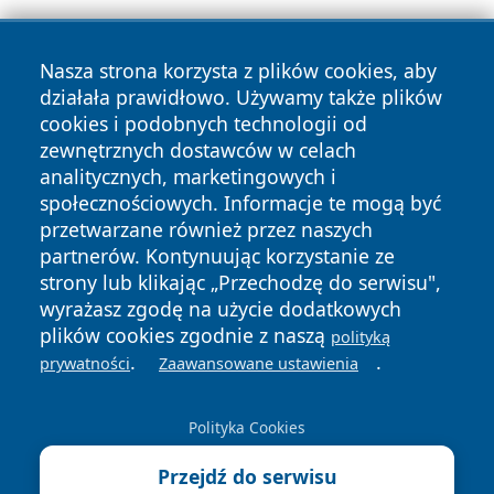
Nasza strona korzysta z plików cookies, aby
działała prawidłowo. Używamy także plików
cookies i podobnych technologii od
zewnętrznych dostawców w celach
Copyright © 2026 zawiercieonline.pl Wszystkie prawa
analitycznych, marketingowych i
zastrzeżone.
społecznościowych. Informacje te mogą być
przetwarzane również przez naszych
partnerów. Kontynuując korzystanie ze
Polityka
Polityka
News
Autorzy
strony lub klikając „Przechodzę do serwisu",
Prywatności
Cookies
wyrażasz zgodę na użycie dodatkowych
plików cookies zgodnie z naszą
polityką
.
.
prywatności
Zaawansowane ustawienia
Polityka Cookies
Przejdź do serwisu