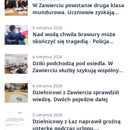
W Zawierciu powstanie druga klasa
mundurowa. Uczniowie zyskają
przewagę
6 sierpnia 2026
Nad wodą chwila brawury może
skończyć się tragedią - Policja
przypomina zasady
6 sierpnia 2026
Dziki podchodzą pod osiedla. W
Zawierciu służby szykują wspólny
plan
6 sierpnia 2026
Dzielnicowi z Zawiercia sprawdzili
wiedzę. Dwóch pojedzie dalej
5 sierpnia 2026
Dzielnicowy z Łaz naprawił groźną
usterkę podczas urlopu.