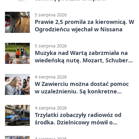
Mieszkańcy podziękowali
5 sierpnia 2026
Prawie 2,5 promila za kierownicą. W
Ogrodzieńcu wjechał w Nissana
5 sierpnia 2026
Muzyka nad Wartą zabrzmiała na
wiedeńską nutę. Mozart, Schubert i
Strauss w programie
4 sierpnia 2026
W Zawierciu można dostać pomoc
w uzależnieniu. Są konkretne
adresy i dyżury
4 sierpnia 2026
Trzylatki zobaczyły radiowóz od
środka. Dzielnicowy mówił o
wakacjach
3 sierpnia 2026