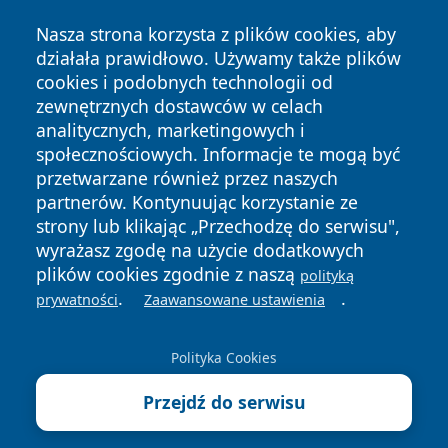
Nasza strona korzysta z plików cookies, aby
działała prawidłowo. Używamy także plików
cookies i podobnych technologii od
zewnętrznych dostawców w celach
Copyright © 2026 zawiercieonline.pl Wszystkie prawa
analitycznych, marketingowych i
zastrzeżone.
społecznościowych. Informacje te mogą być
przetwarzane również przez naszych
partnerów. Kontynuując korzystanie ze
Polityka
Polityka
News
Autorzy
strony lub klikając „Przechodzę do serwisu",
Prywatności
Cookies
wyrażasz zgodę na użycie dodatkowych
plików cookies zgodnie z naszą
polityką
.
.
prywatności
Zaawansowane ustawienia
Polityka Cookies
Przejdź do serwisu