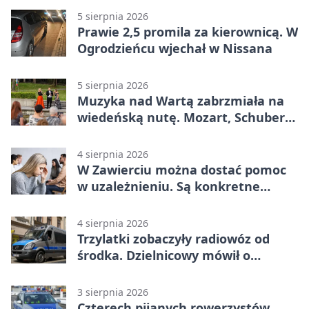
5 sierpnia 2026
Prawie 2,5 promila za kierownicą. W
Ogrodzieńcu wjechał w Nissana
5 sierpnia 2026
Muzyka nad Wartą zabrzmiała na
wiedeńską nutę. Mozart, Schubert i
Strauss w programie
4 sierpnia 2026
W Zawierciu można dostać pomoc
w uzależnieniu. Są konkretne
adresy i dyżury
4 sierpnia 2026
Trzylatki zobaczyły radiowóz od
środka. Dzielnicowy mówił o
wakacjach
3 sierpnia 2026
Czterech pijanych rowerzystów