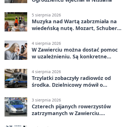
5 sierpnia 2026
Muzyka nad Wartą zabrzmiała na
wiedeńską nutę. Mozart, Schubert i
Strauss w programie
4 sierpnia 2026
W Zawierciu można dostać pomoc
w uzależnieniu. Są konkretne
adresy i dyżury
4 sierpnia 2026
Trzylatki zobaczyły radiowóz od
środka. Dzielnicowy mówił o
wakacjach
3 sierpnia 2026
Czterech pijanych rowerzystów
zatrzymanych w Zawierciu.
Rekordzista miał prawie 2,5 promila