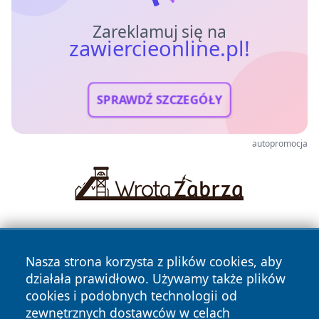
Zareklamuj się na
zawiercieonline.pl!
SPRAWDŹ SZCZEGÓŁY
autopromocja
Nasza strona korzysta z plików cookies, aby
działała prawidłowo. Używamy także plików
cookies i podobnych technologii od
zewnętrznych dostawców w celach
Copyright © 2026 zawiercieonline.pl Wszystkie prawa