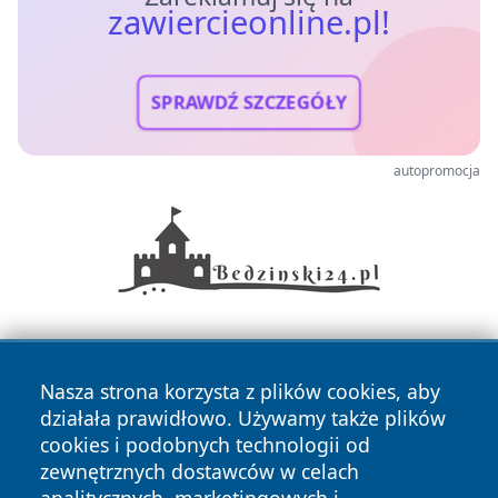
zawiercieonline.pl!
SPRAWDŹ SZCZEGÓŁY
autopromocja
Nasza strona korzysta z plików cookies, aby
działała prawidłowo. Używamy także plików
cookies i podobnych technologii od
zewnętrznych dostawców w celach
Copyright © 2026 zawiercieonline.pl Wszystkie prawa