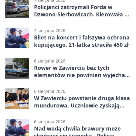
7 sierpnia 2026
Policjanci zatrzymali Forda w
Dzwono-Sierbowicach. Kierowała po
alkoholu
7 sierpnia 2026
Bilet na koncert i fałszywa ochrona
kupującego. 21-latka straciła 450 zł
6 sierpnia 2026
Rower w Zawierciu bez tych
elementów nie powinien wyjechać
na drogę
6 sierpnia 2026
W Zawierciu powstanie druga klasa
mundurowa. Uczniowie zyskają
przewagę
6 sierpnia 2026
Nad wodą chwila brawury może
skończyć się tragedią - Policja