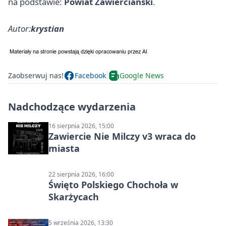
na podstawie:
Powiat Zawierciański
.
Autor:
krystian
Zaobserwuj nas!
Facebook
Google News
Nadchodzące wydarzenia
16 sierpnia 2026, 15:00
Zawiercie Nie Milczy v3 wraca do
miasta
22 sierpnia 2026, 16:00
Święto Polskiego Chochoła w
Skarżycach
5 września 2026, 13:30