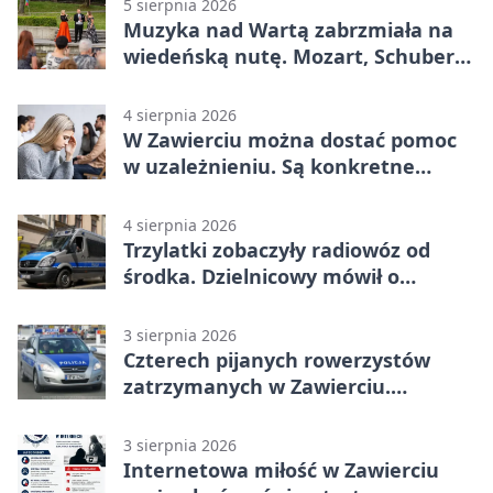
5 sierpnia 2026
Muzyka nad Wartą zabrzmiała na
wiedeńską nutę. Mozart, Schubert i
Strauss w programie
4 sierpnia 2026
W Zawierciu można dostać pomoc
w uzależnieniu. Są konkretne
adresy i dyżury
4 sierpnia 2026
Trzylatki zobaczyły radiowóz od
środka. Dzielnicowy mówił o
wakacjach
3 sierpnia 2026
Czterech pijanych rowerzystów
zatrzymanych w Zawierciu.
Rekordzista miał prawie 2,5 promila
3 sierpnia 2026
Internetowa miłość w Zawierciu