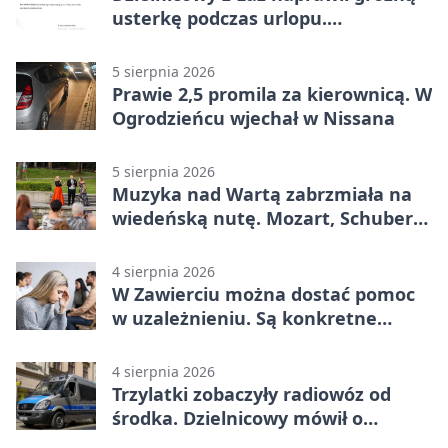
usterkę podczas urlopu.
Mieszkańcy podziękowali
5 sierpnia 2026
Prawie 2,5 promila za kierownicą. W
Ogrodzieńcu wjechał w Nissana
5 sierpnia 2026
Muzyka nad Wartą zabrzmiała na
wiedeńską nutę. Mozart, Schubert i
Strauss w programie
4 sierpnia 2026
W Zawierciu można dostać pomoc
w uzależnieniu. Są konkretne
adresy i dyżury
4 sierpnia 2026
Trzylatki zobaczyły radiowóz od
środka. Dzielnicowy mówił o
wakacjach