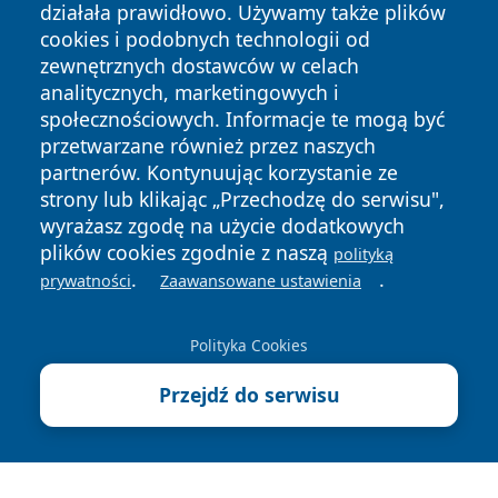
działała prawidłowo. Używamy także plików
cookies i podobnych technologii od
zewnętrznych dostawców w celach
analitycznych, marketingowych i
społecznościowych. Informacje te mogą być
Copyright © 2026 zawiercieonline.pl Wszystkie prawa
przetwarzane również przez naszych
zastrzeżone.
partnerów. Kontynuując korzystanie ze
strony lub klikając „Przechodzę do serwisu",
Polityka
Polityka
wyrażasz zgodę na użycie dodatkowych
News
Autorzy
Prywatności
Cookies
plików cookies zgodnie z naszą
polityką
.
.
prywatności
Zaawansowane ustawienia
Polityka Cookies
Przejdź do serwisu