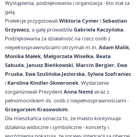
Wystąpienia, podziękowania i organizacja - kto stał za
galą
Prelekcje przygotowali
Wiktoria Cymer
i
Sebastian
Grzywacz
, a galę prowadziła
Gabriela Kaczyńska
.
Podziękowania za działalność na rzecz osób z
niepełnosprawnościami otrzymali m.in.
Adam Malik
,
Monika Małek
,
Małgorzata Wisełka
,
Beata
Sabuda
,
Janusz Bieńkowski
,
Marcin Bergier
,
Ewa
Pruska
,
Ewa Szulińska-Jeziorska
,
Sylwia Szafraniec
i
Karolina Kindler-Skowronek
. Wydarzenie
zorganizowali Prezydent
Anna Nemś
wraz z
pełnomocnikiem ds. osób z niepełnosprawnościami -
Grzegorzem Krasowskim
.
Dla mieszkańca oznacza to, że miasto kontynuuje
działania widoczne i symboliczne - koncerty i
wyróżnienia pokazują, że sprawy integracji są obecne