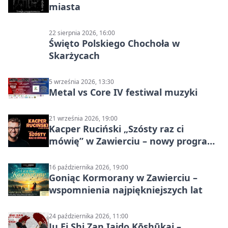
miasta
22 sierpnia 2026, 16:00
Święto Polskiego Chochoła w
Skarżycach
5 września 2026, 13:30
Metal vs Core IV festiwal muzyki
21 września 2026, 19:00
Kacper Ruciński „Szósty raz ci
mówię” w Zawierciu – nowy program
stand-up 2026
16 października 2026, 19:00
Goniąc Kormorany w Zawierciu –
wspomnienia najpiękniejszych lat
24 października 2026, 11:00
Ju Ei Shi Zan Iaido Kōshūkai –