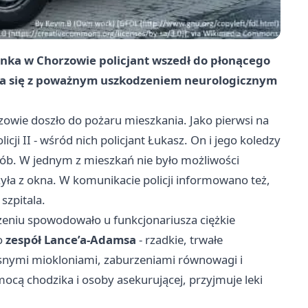
nka w Chorzowie policjant wszedł do płonącego
ga się z poważnym uszkodzeniem neurologicznym
zowie doszło do pożaru mieszkania. Jako pierwsi na
icji II - wśród nich policjant Łukasz. On i jego koledzy
ób. W jednym z mieszkań nie było możliwości
ła z okna. W komunikacie policji informowano też,
szpitala.
niu spowodowało u funkcjonariusza ciężkie
go
zespół Lance’a-Adamsa
- rzadkie, trwałe
lesnymi miokloniami, zaburzeniami równowagi i
cą chodzika i osoby asekurującej, przyjmuje leki