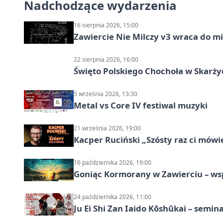
Nadchodzące wydarzenia
16 sierpnia 2026, 15:00
Zawiercie Nie Milczy v3 wraca do m
22 sierpnia 2026, 16:00
Święto Polskiego Chochoła w Skarż
5 września 2026, 13:30
Metal vs Core IV festiwal muzyki
21 września 2026, 19:00
Kacper Ruciński „Szósty raz ci mów
16 października 2026, 19:00
Goniąc Kormorany w Zawierciu – wsp
24 października 2026, 11:00
Ju Ei Shi Zan Iaido Kōshūkai – semin