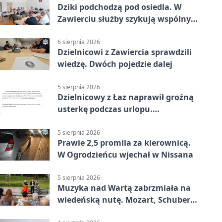
Dziki podchodzą pod osiedla. W
Zawierciu służby szykują wspólny
plan
6 sierpnia 2026
Dzielnicowi z Zawiercia sprawdzili
wiedzę. Dwóch pojedzie dalej
5 sierpnia 2026
Dzielnicowy z Łaz naprawił groźną
usterkę podczas urlopu.
Mieszkańcy podziękowali
5 sierpnia 2026
Prawie 2,5 promila za kierownicą.
W Ogrodzieńcu wjechał w Nissana
5 sierpnia 2026
Muzyka nad Wartą zabrzmiała na
wiedeńską nutę. Mozart, Schubert i
Strauss w programie