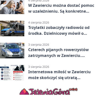
4 sierpnia 2026
W Zawierciu można dostać pomoc
w uzależnieniu. Są konkretne
adresy i dyżury
4 sierpnia 2026
Trzylatki zobaczyły radiowóz od
środka. Dzielnicowy mówił o
wakacjach
3 sierpnia 2026
Czterech pijanych rowerzystów
zatrzymanych w Zawierciu.
Rekordzista miał prawie 2,5
promila
3 sierpnia 2026
Internetowa miłość w Zawierciu
może skończyć się utratą
oszczędności