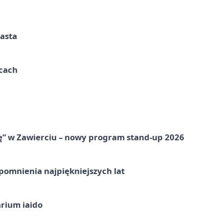
iasta
ycach
ię” w Zawierciu – nowy program stand-up 2026
omnienia najpiękniejszych lat
arium iaido