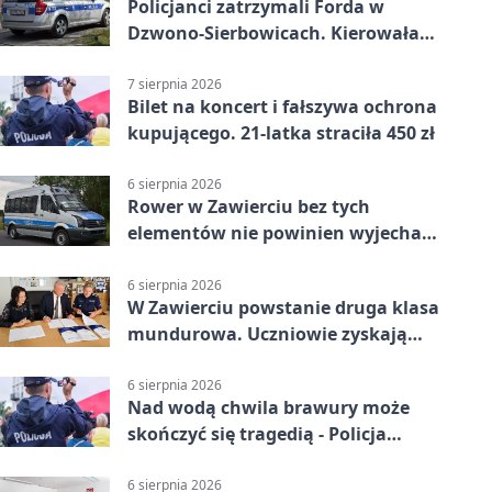
Policjanci zatrzymali Forda w
Dzwono-Sierbowicach. Kierowała
po alkoholu
7 sierpnia 2026
Bilet na koncert i fałszywa ochrona
kupującego. 21-latka straciła 450 zł
6 sierpnia 2026
Rower w Zawierciu bez tych
elementów nie powinien wyjechać
na drogę
6 sierpnia 2026
W Zawierciu powstanie druga klasa
mundurowa. Uczniowie zyskają
przewagę
6 sierpnia 2026
Nad wodą chwila brawury może
skończyć się tragedią - Policja
przypomina zasady
6 sierpnia 2026