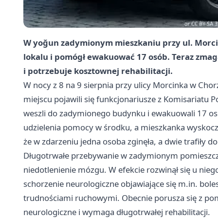
W yoğun zadymionym mieszkaniu przy ul. Morci
lokalu i pomógł ewakuować 17 osób. Teraz zma
i potrzebuje kosztownej rehabilitacji.
W nocy z 8 na 9 sierpnia przy ulicy Morcinka w Chor
miejscu pojawili się funkcjonariusze z Komisariatu Pol
weszli do zadymionego budynku i ewakuowali 17 os
udzielenia pomocy w środku, a mieszkanka wyskoczy
że w zdarzeniu jedna osoba zginęła, a dwie trafiły do 
Długotrwałe przebywanie w zadymionym pomieszcze
niedotlenienie mózgu. W efekcie rozwinął się u nie
schorzenie neurologiczne objawiające się m.in. bo
trudnościami ruchowymi. Obecnie porusza się z pomo
neurologiczne i wymaga długotrwałej rehabilitacji.