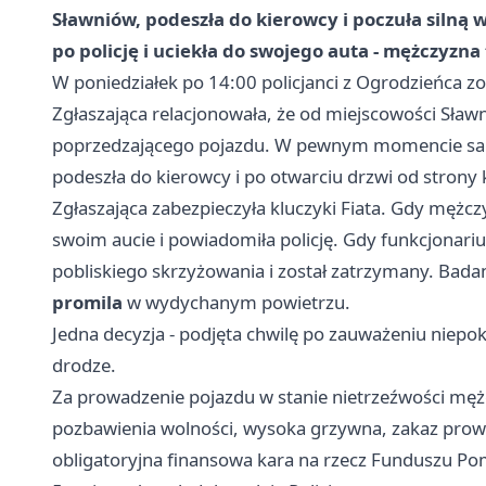
Sławniów, podeszła do kierowcy i poczuła silną 
po policję i uciekła do swojego auta - mężczyzna 
W poniedziałek po 14:00 policjanci z Ogrodzieńca zost
Zgłaszająca relacjonowała, że od miejscowości Sławni
poprzedzającego pojazdu. W pewnym momencie samoc
podeszła do kierowcy i po otwarciu drzwi od strony
Zgłaszająca zabezpieczyła kluczyki Fiata. Gdy mężcz
swoim aucie i powiadomiła policję. Gdy funkcjonariu
pobliskiego skrzyżowania i został zatrzymany. Bada
promila
w wydychanym powietrzu.
Jedna decyzja - podjęta chwilę po zauważeniu niepo
drodze.
Za prowadzenie pojazdu w stanie nietrzeźwości męż
pozbawienia wolności, wysoka grzywna, zakaz prowa
obligatoryjna finansowa kara na rzecz Funduszu P