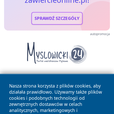
SPRAWDŹ SZCZEGÓŁY
autopromocja
Nasza strona korzysta z plików cookies, aby
działała prawidłowo. Używamy także plików
cookies i podobnych technologii od
zewnętrznych dostawców w celach
Copyright © 2026 zawiercieonline.pl Wszystkie prawa
analitycznych, marketingowych i
zastrzeżone.