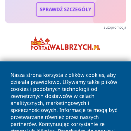
SPRAWDŹ SZCZEGÓŁY
autopromocja
Nasza strona korzysta z plików cookies, aby
działała prawidłowo. Używamy także plików
cookies i podobnych technologii od
zewnętrznych dostawców w celach
Copyright © 2026 zawiercieonline.pl Wszystkie prawa
analitycznych, marketingowych i
zastrzeżone.
społecznościowych. Informacje te mogą być
przetwarzane również przez naszych
partnerów. Kontynuując korzystanie ze
Polityka
Polityka
News
Autorzy