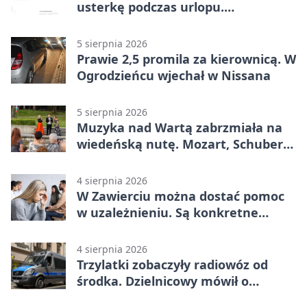
usterkę podczas urlopu.
Mieszkańcy podziękowali
5 sierpnia 2026
Prawie 2,5 promila za kierownicą. W
Ogrodzieńcu wjechał w Nissana
5 sierpnia 2026
Muzyka nad Wartą zabrzmiała na
wiedeńską nutę. Mozart, Schubert i
Strauss w programie
4 sierpnia 2026
W Zawierciu można dostać pomoc
w uzależnieniu. Są konkretne
adresy i dyżury
4 sierpnia 2026
Trzylatki zobaczyły radiowóz od
środka. Dzielnicowy mówił o
wakacjach