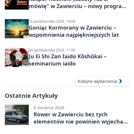
mówię” w Zawierciu – nowy program
stand-up 2026
16 października 2026, 19:00
Goniąc Kormorany w Zawierciu –
wspomnienia najpiękniejszych lat
24 października 2026, 11:00
Ju Ei Shi Zan Iaido Kōshūkai –
seminarium iaido
Kolejne wydarzenia
Ostatnie Artykuły
6 sierpnia 2026
Rower w Zawierciu bez tych
elementów nie powinien wyjechać
na drogę