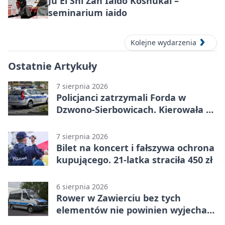
Ju Ei Shi Zan Iaido Kōshūkai –
seminarium iaido
Kolejne wydarzenia
Ostatnie Artykuły
7 sierpnia 2026
Policjanci zatrzymali Forda w
Dzwono-Sierbowicach. Kierowała po
alkoholu
7 sierpnia 2026
Bilet na koncert i fałszywa ochrona
kupującego. 21-latka straciła 450 zł
6 sierpnia 2026
Rower w Zawierciu bez tych
elementów nie powinien wyjechać
na drogę