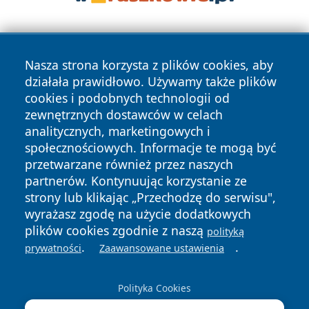
Nasza strona korzysta z plików cookies, aby
działała prawidłowo. Używamy także plików
cookies i podobnych technologii od
zewnętrznych dostawców w celach
Copyright © 2026 zawiercieonline.pl Wszystkie prawa
analitycznych, marketingowych i
zastrzeżone.
społecznościowych. Informacje te mogą być
przetwarzane również przez naszych
partnerów. Kontynuując korzystanie ze
Polityka
Polityka
News
Autorzy
strony lub klikając „Przechodzę do serwisu",
Prywatności
Cookies
wyrażasz zgodę na użycie dodatkowych
plików cookies zgodnie z naszą
polityką
.
.
prywatności
Zaawansowane ustawienia
Polityka Cookies