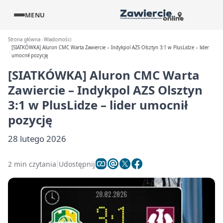
MENU
Strona główna
Wiadomości
[SIATKÓWKA] Aluron CMC Warta Zawiercie – Indykpol AZS Olsztyn 3:1 w PlusLidze – lider
umocnił pozycję
[SIATKÓWKA] Aluron CMC Warta
Zawiercie – Indykpol AZS Olsztyn
3:1 w PlusLidze – lider umocnił
pozycję
28 lutego 2026
2 min czytania
Udostępnij