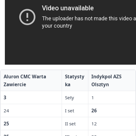
Aluron CMC Warta
Statysty
Indykpol AZS
Zawiercie
ka
Olsztyn
3
Sety
1
24
I set
26
25
II set
12