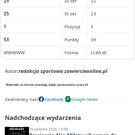
25
III set
22
25
IV set
23
1
Pozycja
5
53
Punkty
39
WWWWW
Forma
LLWLW
Autor:
redakcja sportowa zawiercieonline.pl
Zaobserwuj nas!
Facebook
Google News
Nadchodzące wydarzenia
16 sierpnia 2026, 15:00