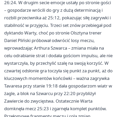
26:24. W drugim secie emocje ustały po stronie gości
– gospodarze wrócili do gry z dużą determinacją i
rozbili przeciwnika aż 25:12, pokazując siłę zagrywki i
stabilność w przyjęciu. Trzeci set znów przebiegał pod
dyktando Warty, choć po stronie Olsztyna trener
Daniel Pliński próbował odwrócić losy meczu,
wprowadzając Arthura Szwarca – zmiana miała na
celu odrabianie strat i dodała gościom impulsu, ale nie
wystarczyła, by przechylić szalę na swoją korzyść. W
czwartej odsłonie gra toczyła się punkt za punkt, aż do
kluczowych momentów końcówki – ważna zagrywka
Tavaresa przy stanie 19:18 dała gospodarzom wiatr w
żagle, a blok na Szwarcu przy 22:20 przybliżył
Zawiercie do zwycięstwa. Ostatecznie Warta
domknęła mecz 25:23 i zgarnęła komplet punktów.
Przełomowe fragmenty meczu i rola zmian