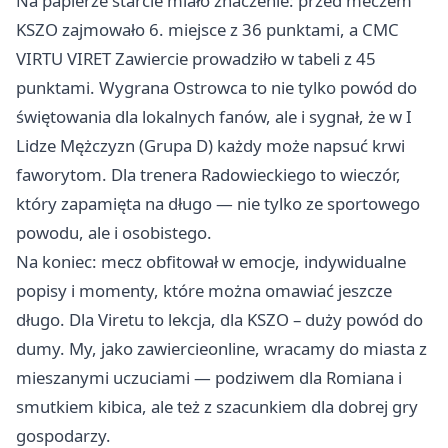
Na papierze starcie miało znaczenie: przed meczem
KSZO zajmowało 6. miejsce z 36 punktami, a CMC
VIRTU VIRET Zawiercie prowadziło w tabeli z 45
punktami. Wygrana Ostrowca to nie tylko powód do
świętowania dla lokalnych fanów, ale i sygnał, że w I
Lidze Mężczyzn (Grupa D) każdy może napsuć krwi
faworytom. Dla trenera Radowieckiego to wieczór,
który zapamięta na długo — nie tylko ze sportowego
powodu, ale i osobistego.
Na koniec: mecz obfitował w emocje, indywidualne
popisy i momenty, które można omawiać jeszcze
długo. Dla Viretu to lekcja, dla KSZO – duży powód do
dumy. My, jako zawiercieonline, wracamy do miasta z
mieszanymi uczuciami — podziwem dla Romiana i
smutkiem kibica, ale też z szacunkiem dla dobrej gry
gospodarzy.