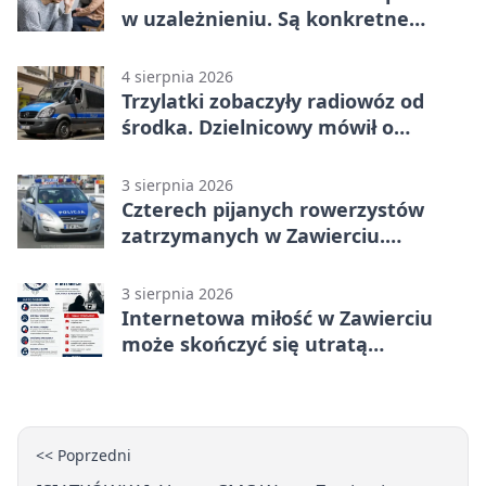
w uzależnieniu. Są konkretne
adresy i dyżury
4 sierpnia 2026
Trzylatki zobaczyły radiowóz od
środka. Dzielnicowy mówił o
wakacjach
3 sierpnia 2026
Czterech pijanych rowerzystów
zatrzymanych w Zawierciu.
Rekordzista miał prawie 2,5 promila
3 sierpnia 2026
Internetowa miłość w Zawierciu
może skończyć się utratą
oszczędności
<< Poprzedni