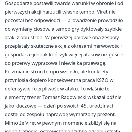
Gospodarze postawili twarde warunki w obronie i od
pierwszych akcji narzucili własne tempo. Viret nie
pozostał bez odpowiedzi — prowadzenie prowadziło
do wymiany ciosów, a tempo gry dyktowały szybkie
ataki z obu stron. W pierwszej połowie oba zespoły
przeplatały skuteczne akcje z okresami nerwowości;
gospodarze jednak kończyli więcej ataków niż goście i
do przerwy wypracowali niewielką przewagę.
Po zmianie stron tempo wzrosło, ale konkrety
przyniosła dopiero konsekwentna praca KSZO w
defensywie i cierpliwość w ataku. To właśnie te
elementy trener Tomasz Radowiecki wskazał później
jako kluczowe — dzień po swoich 45. urodzinach
dostał od zespołu naprawdę wymarzony prezent.
Mimo że Viret w pewnym momencie zbliżył się na
jedno trafienie, ostrowczanie szybko odrobili straty i