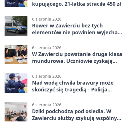
kupującego. 21-latka straciła 450 zł
6 sierpnia 2026
Rower w Zawierciu bez tych
elementów nie powinien wyjechać
na drogę
6 sierpnia 2026
W Zawierciu powstanie druga klasa
mundurowa. Uczniowie zyskają
przewagę
6 sierpnia 2026
Nad wodą chwila brawury może
skończyć się tragedią - Policja
przypomina zasady
6 sierpnia 2026
Dziki podchodzą pod osiedla. W
Zawierciu służby szykują wspólny
plan