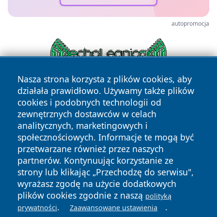
autopromocja
Nasza strona korzysta z plików cookies, aby
działała prawidłowo. Używamy także plików
cookies i podobnych technologii od
zewnętrznych dostawców w celach
analitycznych, marketingowych i
społecznościowych. Informacje te mogą być
przetwarzane również przez naszych
Copyright © 2026 zawiercieonline.pl Wszystkie prawa
zastrzeżone.
partnerów. Kontynuując korzystanie ze
strony lub klikając „Przechodzę do serwisu",
wyrażasz zgodę na użycie dodatkowych
Polityka
Polityka
plików cookies zgodnie z naszą
polityką
News
Autorzy
Prywatności
Cookies
.
.
prywatności
Zaawansowane ustawienia